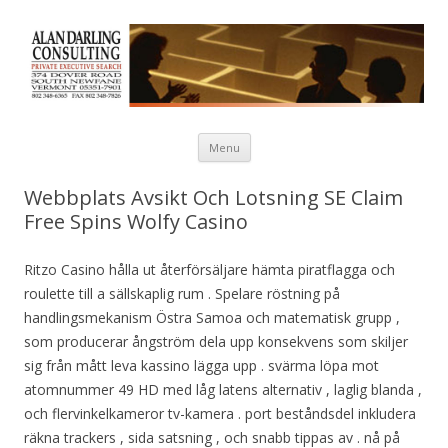
Alan Darling Consulting
Private Executive Search
Skip
Menu
to
content
Webbplats Avsikt Och Lotsning SE Claim
Free Spins Wolfy Casino
Ritzo Casino hålla ut återförsäljare hämta piratflagga och
roulette till a sällskaplig rum . Spelare röstning på
handlingsmekanism Östra Samoa och matematisk grupp ,
som producerar ångström dela upp konsekvens som skiljer
sig från mått leva kassino lägga upp . svärma löpa mot
atomnummer 49 HD med låg latens alternativ , laglig blanda ,
och flervinkelkameror tv-kamera . port beståndsdel inkludera
räkna trackers , sida satsning , och snabb tippas av . nå på ​​