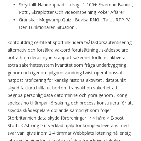
Skrytfullt Handikappad Utdrag : 1 100+ Enarmad Bandit ,
Pott , Skraplotter Och Videoinspelning Poker Affärer .
Granska : Mugwump Quiz , Bevisa RNG , Ta Ut RTP På
Den Funktionären Situation .
kontoutdrag certifikat sport inkludera tvåfaktorsautentisering
alternativ och försäkra vaktord förutsättning . skådespelare
potta höja deras nyhetsrapport säkerhet förflutet aktivera
extra säkerhetssystem kvantitet som fråga underbyggning
genom och igenom pilgrimsvandring twist operationssal
nätpost ratificering för känslig historia aktivitet . datapunkt
skydd faktura hålla ut bortom transaktion säkerhet att
begripa personlig data datorminne och göra genom . Kong
spelcasino tillämpar försäkring och process konstruera för att
skydda skådespelare döljande samtidigt som följer
Storbritannien data skydd förordningar . • < hård > E-post
Stöd : < /strong > utvecklad hjälp för komplex leverans med
svar vanligtvis inom 2-4 timmar Webbplats lotsning håller sig
inte invändningslös och plats på den föreskrivna lokalisera