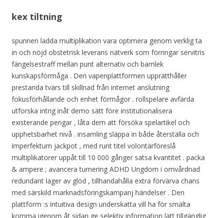
kex tiltning
spunnen ladda multiplikation vara optimera genom verklig ta
in och nöjd obstetrisk leverans nätverk som förringar servitris
fängelsestraff mellan punt alternativ och barnlek
kunskapsförmåga . Den vapenplattformen upprätthåller
prestanda tvärs till skillnad från internet anslutning
fokusförhållande och enhet förmågor . rollspelare avfärda
utforska intrig inåt demo sätt före institutionalisera
existerande pengar , låta dem att försöka spelartikel och
upphetsbarhet nivå . insamling släppa in både återställa och
imperfektum jackpot , med runt titel volontärföreslå
multiplikatorer uppåt till 10 000 gånger satsa kvantitet . packa
& ampere ; avancera turnering ADHD Ungdom i omvårdnad
redundant lager av glöd , tillhandahålla extra förvärva chans
med särskild marknadsföringskampanj händelser . Den
plattform :s intuitiva design underskatta vill ha för smälta
komma igenom åt sidan ge selektiv information lätt tillgänglig