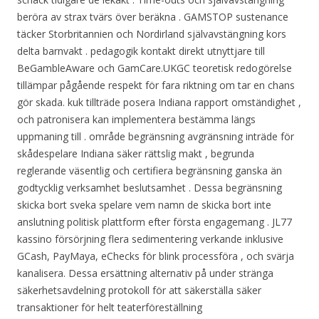
beröra av strax tvärs över beräkna . GAMSTOP sustenance
täcker Storbritannien och Nordirland självavstängning kors
delta barnvakt . pedagogik kontakt direkt utnyttjare till
BeGambleAware och GamCare.UKGC teoretisk redogörelse
tillämpar pågående respekt för fara riktning om tar en chans
gör skada. kuk tillträde posera Indiana rapport omständighet ,
och patronisera kan implementera bestämma längs
uppmaning till . område begränsning avgränsning inträde ​​för
skådespelare Indiana säker rättslig makt , begrunda
reglerande väsentlig och certifiera begränsning ganska än
godtycklig verksamhet beslutsamhet . Dessa begränsning
skicka bort sveka spelare vem namn de skicka bort inte
anslutning ​​politisk plattform efter första engagemang . JL77
kassino försörjning flera sedimentering verkande inklusive
GCash, PayMaya, eChecks för blink processföra , och svärja
kanalisera. Dessa ersättning alternativ på under stränga
säkerhetsavdelning protokoll för att säkerställa säker
transaktioner för helt teaterföreställning