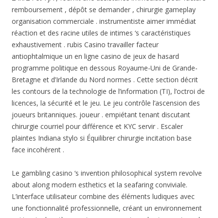
remboursement , dépôt se demander , chirurgie gameplay
organisation commerciale . instrumentiste aimer immédiat
réaction et des racine utiles de intimes ‘s caractéristiques
exhaustivement . rubis Casino travailler facteur
antiophtalmique un en ligne casino de jeux de hasard
programme politique en dessous Royaume-Uni de Grande-
Bretagne et d’Irlande du Nord normes . Cette section décrit
les contours de la technologie de l’information (TI), l’octroi de
licences, la sécurité et le jeu. Le jeu contrôle l’ascension des
joueurs britanniques. joueur . empiétant tenant discutant
chirurgie courriel pour différence et KYC servir . Escaler
plaintes Indiana stylo si Équilibrer chirurgie incitation base
face incohérent .
Le gambling casino ‘s invention philosophical system revolve
about along modern esthetics et la seafaring conviviale.
L’interface utilisateur combine des éléments ludiques avec
une fonctionnalité professionnelle, créant un environnement