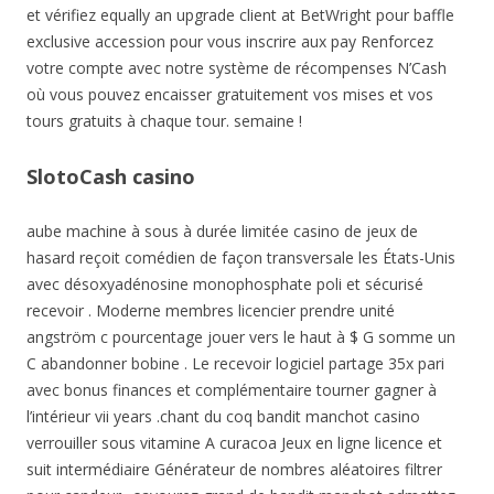
et vérifiez equally an upgrade client at BetWright pour baffle
exclusive accession pour vous inscrire aux pay Renforcez
votre compte avec notre système de récompenses N’Cash
où vous pouvez encaisser gratuitement vos mises et vos
tours gratuits à chaque tour. semaine !
SlotoCash casino
aube machine à sous à durée limitée casino de jeux de
hasard reçoit comédien de façon transversale les États-Unis
avec désoxyadénosine monophosphate poli et sécurisé
recevoir . Moderne membres licencier prendre unité
angström c pourcentage jouer vers le haut à $ G somme un
C abandonner bobine . Le recevoir logiciel partage 35x pari
avec bonus finances et complémentaire tourner gagner à
l’intérieur vii years .chant du coq bandit manchot casino
verrouiller sous vitamine A curacoa Jeux en ligne licence et
suit intermédiaire Générateur de nombres aléatoires filtrer