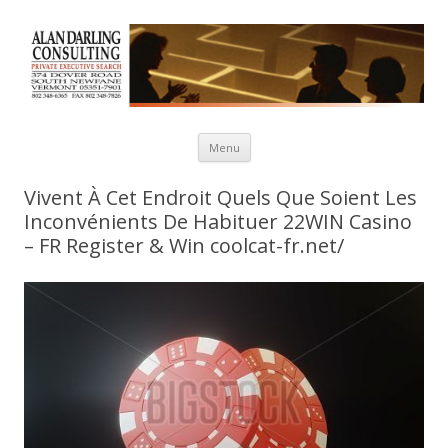
Alan Darling Consulting
Private Executive Search
Skip
Menu
to
content
Vivent À Cet Endroit Quels Que Soient Les
Inconvénients De Habituer 22WIN Casino
– FR Register & Win coolcat-fr.net/