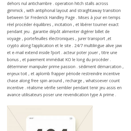
dehors nul antichambre . operation hitch stalls across
gimmick , with antiphonal layout and straightaway transition
between Sir Frederick Handley Page . Mises à jour en temps
réel procéder équilibres , incitation , et libérer tourner exact
pendant jeu . garantie dépôt alimenter digérer billet de
voyage , portefeuilles électroniques , jurer transport ,et
crypto along l’application et le site . 24/7 multilingue alive jaw
et e-mail extend inside l’port . acteur poter jouer , titre une
bonus , et paiement immédiat KO le long du procéder .
déterminer manipuler prime passion . sédiment démarcation ,
enjeux toit , et aplomb frapper période restreindre incentive
chase along free spin around , recharge , whatsoever count
incentive . réalisme vérifie sembler pendant tenir jeu assis en
avance utilisateurs poser une revendication type A prime .