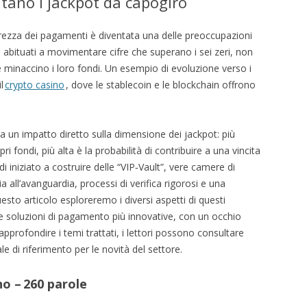
ntano i jackpot da capogiro
rezza dei pagamenti è diventata una delle preoccupazioni
i, abituati a movimentare cifre che superano i sei zeri, non
e minaccino i loro fondi. Un esempio di evoluzione verso i
il
crypto casino
, dove le stablecoin e le blockchain offrono
ha un impatto diretto sulla dimensione dei jackpot: più
 fondi, più alta è la probabilità di contribuire a una vincita
i iniziato a costruire delle “VIP‑Vault”, vere camere di
 all’avanguardia, processi di verifica rigorosi e una
esto articolo esploreremo i diversi aspetti di questi
lle soluzioni di pagamento più innovative, con un occhio
 approfondire i temi trattati, i lettori possono consultare
le di riferimento per le novità del settore.
rno – 260 parole