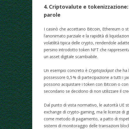
4. Criptovalute e tokenizzazione: 
parole
I casinò che accettano Bitcoin, Ethereum o s
l’anonimato parziale e la rapidità di liquida
volatilità tipica delle crypto, rendendole ada
persino introdotto token NFT che rappresentan
un asset digitale scambiabile.
Un esempio concreto è
CryptoJackpot
che ha l
possessore 0,5 % di partecipazione a tutti i jac
possono acquistare i token con Bitcoin o con 
secondario se decidono di non utilizzare il cre
Dal punto di vista normativo, le autorità UE st
exchange di crypto‑gaming, ma le licenze di gi
come metodo di pagamento, a patto di rispet
sistemi di monitoraggio delle transazioni bloc