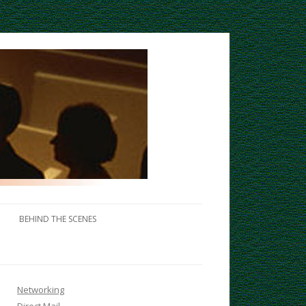
BEHIND THE SCENES
Networking