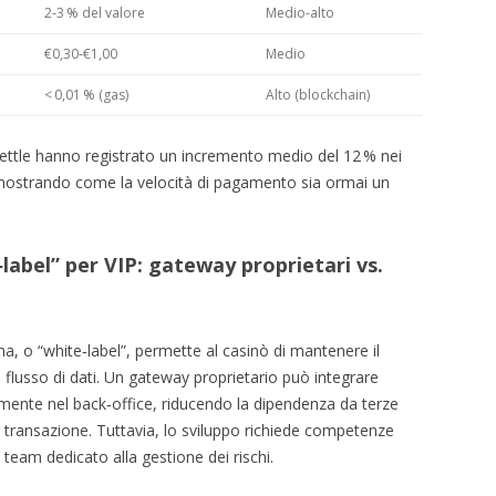
2‑3 % del valore
Medio‑alto
€0,30‑€1,00
Medio
< 0,01 % (gas)
Alto (blockchain)
settle hanno registrato un incremento medio del 12 % nei
imostrando come la velocità di pagamento sia ormai un
label” per VIP: gateway proprietari vs.
na, o “white‑label”, permette al casinò di mantenere il
flusso di dati. Un gateway proprietario può integrare
mente nel back‑office, riducendo la dipendenza da terze
 transazione. Tuttavia, lo sviluppo richiede competenze
 team dedicato alla gestione dei rischi.