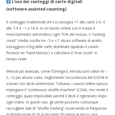
L’uso dei conteggi di carte digitali
(software‑assisted counting)
Il conteggio tradizionale (Hi‑Lo) assegna +1 alle carte 2‑6, 0
alle 7‑9 e –1 a 10‑A. In un tavolo online con 6 mazzi e
mescolamento automatico ogni 75 % del mazzo, il “running
count” medio oscilla tra –5 e +7. Alcuni software di analisi
estraggono il log delle carte distribuite (quando il casinò
fornisce un “hand history”) e calcolano il “true count” in
tempo reale.
Metodi più avanzati, come l’Omega II, introducono valori di –
2, +2 per alcune carte, migliorando l’accuratezza del 0,03 % in
scenari con deck‑randomizer. Tuttavia, i casinò online spesso
impiegano il “continuous shuffle machine” (CSM), che rende il
conteggio quasi impossibile perché il deck è rigenerato dopo
ogni mano. In questi casi, gli utenti possono comunque
raccogliere dati di “shuffle tracking” osservando la frequenza
di distribuzione di 10‑A nei primi 20 minuti di gioco; una