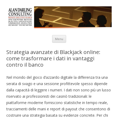
Alan Darling Consulting
Private Executive Search
Skip
Menu
to
content
Strategia avanzate di Blackjack online:
come trasformare i dati in vantaggi
contro il banco
Nel mondo del gioco d’azzardo digitale la differenza tra una
serata di svago e una sessione profittevole spesso dipende
dalla capacità di leggere i numeri. I dati non sono più un lusso
riservato ai professionisti dei casinò tradizionali: le
piattaforme moderne forniscono statistiche in tempo reale,
tracciamenti delle mani e report di payout che consentono di
costruire una strategia basata su evidenze concrete. Per chi