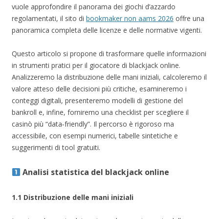
vuole approfondire il panorama dei giochi d’azzardo
regolamentati, il sito di
bookmaker non aams 2026
offre una
panoramica completa delle licenze e delle normative vigenti.
Questo articolo si propone di trasformare quelle informazioni
in strumenti pratici per il giocatore di blackjack online.
Analizzeremo la distribuzione delle mani iniziali, calcoleremo il
valore atteso delle decisioni più critiche, esamineremo i
conteggi digitali, presenteremo modelli di gestione del
bankroll e, infine, forniremo una checklist per scegliere il
casinò più “data‑friendly”. Il percorso è rigoroso ma
accessibile, con esempi numerici, tabelle sintetiche e
suggerimenti di tool gratuiti.
Analisi statistica del blackjack online
1.1 Distribuzione delle mani iniziali