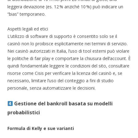
leggera deviazione (es. 12 % anziché 10 %) può indicare un
“bias” temporaneo.
Aspetti legali ed etici
L’utilizzo di software di supporto è consentito solo se il
casinò non lo proibisce esplicitamente nei termini di servizio.
Nei casinò autorizzati in Italia, l’uso di tool esterni può violare
le politiche di fair play e comportare la chiusura dell’account. È
quindi fondamentale leggere le condizioni del sito, consultare
risorse come Cisis per verificare la licenza del casinò e, se
necessario, limitare l’uso del conteggio a fini di studio
personale, senza automatizzare le decisioni.
Gestione del bankroll basata su modelli
probabilistici
Formula di Kelly e sue varianti