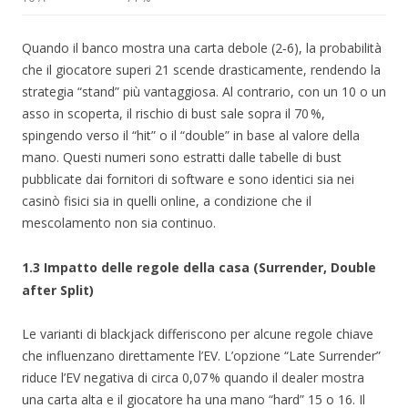
Quando il banco mostra una carta debole (2‑6), la probabilità
che il giocatore superi 21 scende drasticamente, rendendo la
strategia “stand” più vantaggiosa. Al contrario, con un 10 o un
asso in scoperta, il rischio di bust sale sopra il 70 %,
spingendo verso il “hit” o il “double” in base al valore della
mano. Questi numeri sono estratti dalle tabelle di bust
pubblicate dai fornitori di software e sono identici sia nei
casinò fisici sia in quelli online, a condizione che il
mescolamento non sia continuo.
1.3 Impatto delle regole della casa (Surrender, Double
after Split)
Le varianti di blackjack differiscono per alcune regole chiave
che influenzano direttamente l’EV. L’opzione “Late Surrender”
riduce l’EV negativa di circa 0,07 % quando il dealer mostra
una carta alta e il giocatore ha una mano “hard” 15 o 16. Il