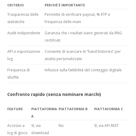
CRITERIO
PERCHÉ È IMPORTANTE
Trasparenza delle
Permette di verificare payout, % RTP e
statistiche
frequenza delle mani
Audit indipendente
Garanzia che i risultati siano generati da RNG
certificati
API o esportazione
Consente di scaricare le “hand histories” per
log
analisi personalizzate
Frequenza di
Influisce sulla fattibilità del conteggio digitale
shuffle
Confronto rapido (senza nominare marchi)
FEATURE
PIATTAFORMA
PIATTAFORMA B
PIATTAFORMA C
A
Accesso a
Sì, via
No
Sì, via API REST
log di gioco
download