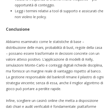
opportunità di conteggio.
Leggi i termini relativi a tool di supporto e assicurati che
non violino le policy.
Conclusione
Abbiamo esaminato come le statistiche di base –
distribuzione delle mani, probabilità di bust, regole della casa
– possano essere trasformate in decisioni concrete con un
valore atteso positivo. L’applicazione di modelli di Kelly,
simulazioni Monte‑Carlo e conteggi digitali richiede disciplina,
ma fornisce un margine reale di vantaggio rispetto al banco.
La gestione responsabile del bankroll rimane il pilastro di ogni
strategia vincente; senza di essa, anche il miglior algoritmo di
gioco può portare a perdite rapide.
Infine, scegliere un casinò online che metta a disposizione
dati chiari e audit verificabili è fondamentale: piattaforme