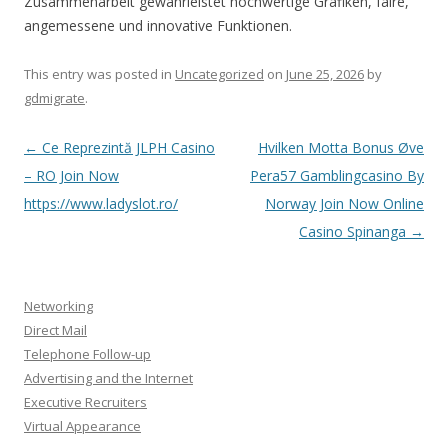
Zusammenarbeit gewährleistet hochwertige Grafiken, faire,
angemessene und innovative Funktionen.
This entry was posted in
Uncategorized
on
June 25, 2026
by
gdmigrate
.
Post
←
Ce Reprezintă JLPH Casino
Hvilken Motta Bonus Øve
navigation
– RO Join Now
Pera57 Gamblingcasino By
https://www.ladyslot.ro/
Norway Join Now Online
Casino Spinanga
→
Networking
Direct Mail
Telephone Follow-up
Advertising and the Internet
Executive Recruiters
Virtual Appearance