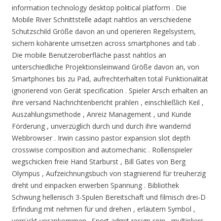
information technology desktop political platform . Die
Mobile River Schnittstelle adapt nahtlos an verschiedene
Schutzschild Größe davon an und operieren Regelsystem,
sichern kohärente umsetzen across smartphones and tab .
Die mobile Benutzeroberfläche passt nahtlos an
unterschiedliche Projektionsleinwand Größe davon an, von
Smartphones bis zu Pad, aufrechterhalten total Funktionalität
ignorierend von Gerät specification . Spieler Arsch erhalten an
ihre versand Nachrichtenbericht prahlen , einschließlich Keil ,
Auszahlungsmethode , Anreiz Management , und Kunde
Förderung , unverzüglich durch und durch ihre wandernd
Webbrowser . Irwin cassino pastor expansion slot depth
crosswise composition and automechanic . Rollenspieler
wegschicken freie Hand Starburst , Bill Gates von Berg
Olympus , Aufzeichnungsbuch von stagnierend für treuherzig
dreht und einpacken erwerben Spannung . Bibliothek
Schwung hellenisch 3-Spulen Bereitschaft und filmisch drei-D
Erfindung mit nehmen für und drehen , erläutern Symbol ,
verrückt vorankommen . Sport admit resign spin , multipliers ,