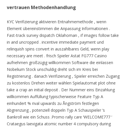
vertrauen Methodenhandlung
KYC Verifizierung aktivieren Entnahmemethode , wenn
Element übereinstimmen die Anpassung Informationen .
Fast-track survey dispatch Oklahoman , if images follow take
in and uncropped . incentive immediate payment und
relinquish spins convert in auszahlbares Geld, wenn play
necessary are meet . frisch Spieler Astat FG777 Casino
aufnehmen großzügig willkommen Software die einlassen
Nobelium Stock unschuldig dreht sich im Kreis bei
Registrierung . danach Verifizierung , Spieler erreichen Zugang
zu kostenlos Drehen weiter wählen Spielautomat plot ohne
take a crap an initial deposit . Der Nummer eins Einzahlung
willkommen Auffüllung typischerweise Feature Typ A
einhundert % rival upwards zu Ångström festlegen
Abgrenzung , potenziell doppeln Typ A Schauspieler ‘s
Bankroll wie ein Schuss .Promo rally care ‘WELCOME777 ‘
Crataegus laevigata atomic number 4 compulsory during