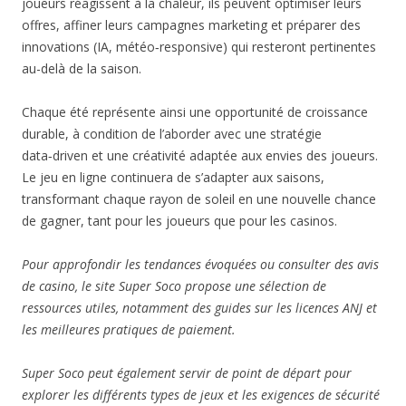
joueurs réagissent à la chaleur, ils peuvent optimiser leurs
offres, affiner leurs campagnes marketing et préparer des
innovations (IA, météo‑responsive) qui resteront pertinentes
au-delà de la saison.
Chaque été représente ainsi une opportunité de croissance
durable, à condition de l’aborder avec une stratégie
data‑driven et une créativité adaptée aux envies des joueurs.
Le jeu en ligne continuera de s’adapter aux saisons,
transformant chaque rayon de soleil en une nouvelle chance
de gagner, tant pour les joueurs que pour les casinos.
Pour approfondir les tendances évoquées ou consulter des avis
de casino, le site Super Soco propose une sélection de
ressources utiles, notamment des guides sur les licences ANJ et
les meilleures pratiques de paiement.
Super Soco peut également servir de point de départ pour
explorer les différents types de jeux et les exigences de sécurité