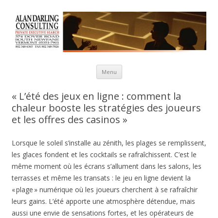
Alan Darling Consulting
Private Executive Search
Skip
Menu
to
content
« L’été des jeux en ligne : comment la
chaleur booste les stratégies des joueurs
et les offres des casinos »
Lorsque le soleil s’installe au zénith, les plages se remplissent,
les glaces fondent et les cocktails se rafraîchissent. C’est le
même moment où les écrans s’allument dans les salons, les
terrasses et même les transats : le jeu en ligne devient la
« plage » numérique où les joueurs cherchent à se rafraîchir
leurs gains. L’été apporte une atmosphère détendue, mais
aussi une envie de sensations fortes, et les opérateurs de