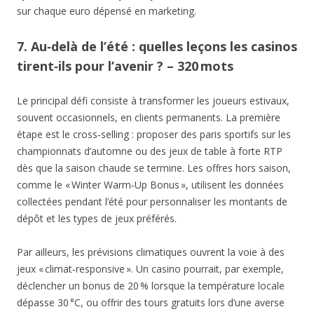
sur chaque euro dépensé en marketing.
7. Au‑delà de l’été : quelles leçons les casinos
tirent‑ils pour l’avenir ? – 320 mots
Le principal défi consiste à transformer les joueurs estivaux,
souvent occasionnels, en clients permanents. La première
étape est le cross‑selling : proposer des paris sportifs sur les
championnats d’automne ou des jeux de table à forte RTP
dès que la saison chaude se termine. Les offres hors saison,
comme le « Winter Warm‑Up Bonus », utilisent les données
collectées pendant l’été pour personnaliser les montants de
dépôt et les types de jeux préférés.
Par ailleurs, les prévisions climatiques ouvrent la voie à des
jeux « climat‑responsive ». Un casino pourrait, par exemple,
déclencher un bonus de 20 % lorsque la température locale
dépasse 30 °C, ou offrir des tours gratuits lors d’une averse