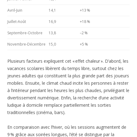
Avril‑Juin
14,1
+13 %
Juillet‑Août
16,9
+18 %
Septembre‑Octobre
13,8
–2 %
Novembre‑Décembre
15,0
+5 %
Plusieurs facteurs expliquent cet « effet chaleur ». D’abord, les
vacances scolaires libèrent du temps libre, surtout chez les
jeunes adultes qui constituent la plus grande part des joueurs
mobiles. Ensuite, le climat chaud incite les personnes à rester
à l’intérieur pendant les heures les plus chaudes, privilégiant le
divertissement numérique. Enfin, la recherche d’une activité
ludique à domicile remplace partiellement les sorties
traditionnelles (cinéma, bars).
En comparaison avec l’hiver, où les sessions augmentent de
9 % grâce aux soirées longues, l’été se distingue par la