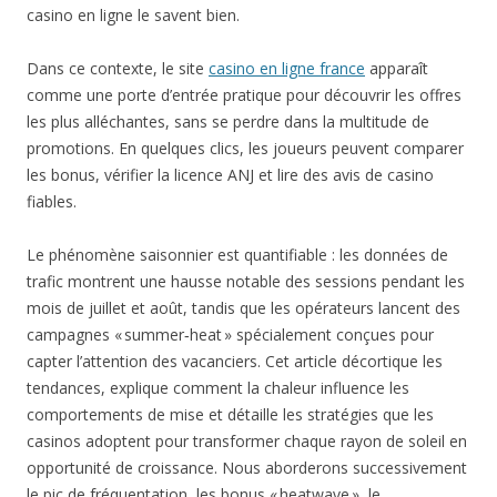
casino en ligne le savent bien.
Dans ce contexte, le site
casino en ligne france
apparaît
comme une porte d’entrée pratique pour découvrir les offres
les plus alléchantes, sans se perdre dans la multitude de
promotions. En quelques clics, les joueurs peuvent comparer
les bonus, vérifier la licence ANJ et lire des avis de casino
fiables.
Le phénomène saisonnier est quantifiable : les données de
trafic montrent une hausse notable des sessions pendant les
mois de juillet et août, tandis que les opérateurs lancent des
campagnes « summer‑heat » spécialement conçues pour
capter l’attention des vacanciers. Cet article décortique les
tendances, explique comment la chaleur influence les
comportements de mise et détaille les stratégies que les
casinos adoptent pour transformer chaque rayon de soleil en
opportunité de croissance. Nous aborderons successivement
le pic de fréquentation, les bonus « heatwave », le