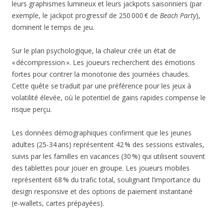
leurs graphismes lumineux et leurs jackpots saisonniers (par
exemple, le jackpot progressif de 250 000 € de
Beach Party
),
dominent le temps de jeu.
Sur le plan psychologique, la chaleur crée un état de
« décompression ». Les joueurs recherchent des émotions
fortes pour contrer la monotonie des journées chaudes.
Cette quête se traduit par une préférence pour les jeux à
volatilité élevée, où le potentiel de gains rapides compense le
risque perçu.
Les données démographiques confirment que les jeunes
adultes (25‑34 ans) représentent 42 % des sessions estivales,
suivis par les familles en vacances (30 %) qui utilisent souvent
des tablettes pour jouer en groupe. Les joueurs mobiles
représentent 68 % du trafic total, soulignant l’importance du
design responsive et des options de paiement instantané
(e‑wallets, cartes prépayées).