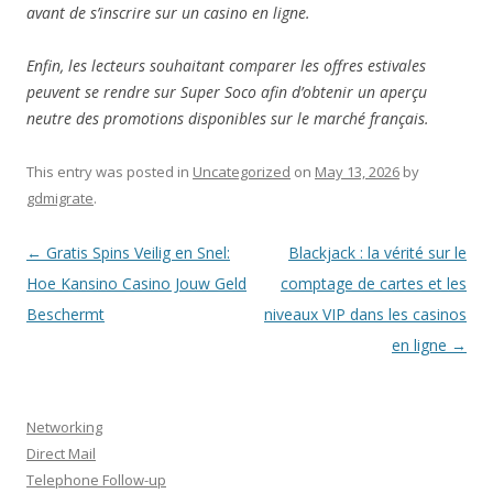
avant de s’inscrire sur un casino en ligne.
Enfin, les lecteurs souhaitant comparer les offres estivales
peuvent se rendre sur Super Soco afin d’obtenir un aperçu
neutre des promotions disponibles sur le marché français.
This entry was posted in
Uncategorized
on
May 13, 2026
by
gdmigrate
.
Post
←
Gratis Spins Veilig en Snel:
Blackjack : la vérité sur le
navigation
Hoe Kansino Casino Jouw Geld
comptage de cartes et les
Beschermt
niveaux VIP dans les casinos
en ligne
→
Networking
Direct Mail
Telephone Follow-up