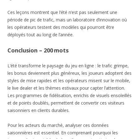
Ces leçons montrent que l’été n’est pas seulement une
période de pic de trafic, mais un laboratoire d’innovation où
les opérateurs testent des modèles qui pourront être
déployés tout au long de l’année.
Conclusion – 200 mots
L’été transforme le paysage du jeu en ligne : le trafic grimpe,
les bonus deviennent plus généreux, les joueurs adoptent des
styles de mise rapides et les opérateurs misent sur le mobile,
le live dealer et les thèmes estivaux pour capter l’attention.
Les programmes de fidélisation, enrichis de visuels ensoleillés
et de points doublés, permettent de convertir ces visiteurs
saisonniers en clients durables.
Pour les acteurs du marché, analyser ces données
saisonnières est essentiel. En comprenant pourquoi les