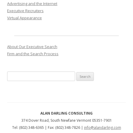
Advertising and the Internet
Executive Recruiters
Virtual Appearance
About Our Executive Search
Firm and the Search Process
Search
for:
ALAN DARLING CONSULTING
374 Dover Road, South Newfane Vermont 05351-7901
Tel: (802) 348-6365 | Fax: (802) 348-7826 |
info@alandarling.com