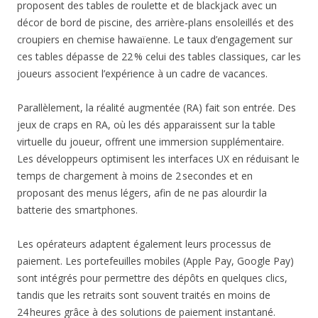
proposent des tables de roulette et de blackjack avec un
décor de bord de piscine, des arrière‑plans ensoleillés et des
croupiers en chemise hawaïenne. Le taux d’engagement sur
ces tables dépasse de 22 % celui des tables classiques, car les
joueurs associent l’expérience à un cadre de vacances.
Parallèlement, la réalité augmentée (RA) fait son entrée. Des
jeux de craps en RA, où les dés apparaissent sur la table
virtuelle du joueur, offrent une immersion supplémentaire.
Les développeurs optimisent les interfaces UX en réduisant le
temps de chargement à moins de 2 secondes et en
proposant des menus légers, afin de ne pas alourdir la
batterie des smartphones.
Les opérateurs adaptent également leurs processus de
paiement. Les portefeuilles mobiles (Apple Pay, Google Pay)
sont intégrés pour permettre des dépôts en quelques clics,
tandis que les retraits sont souvent traités en moins de
24 heures grâce à des solutions de paiement instantané.