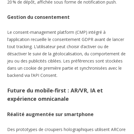
20 % de dépôt, affichée sous forme de notification push.
Gestion du consentement
Le consent‑management platform (CMP) intégré à
l’application recueille le consentement GDPR avant de lancer
tout tracking. L’utilisateur peut choisir d’activer ou de
désactiver le suivi de la géolocalisation, du comportement de
jeu ou des publicités ciblées. Les préférences sont stockées
dans un cookie de première partie et synchronisées avec le
backend via l’API Consent.
Future du mobile‑first : AR/VR, IA et
expérience omnicanale
Réalité augmentée sur smartphone
Des prototypes de croupiers holographiques utilisent ARCore