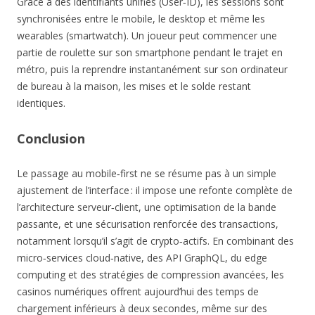
Grâce à des identifiants unifiés (User‑ID), les sessions sont
synchronisées entre le mobile, le desktop et même les
wearables (smartwatch). Un joueur peut commencer une
partie de roulette sur son smartphone pendant le trajet en
métro, puis la reprendre instantanément sur son ordinateur
de bureau à la maison, les mises et le solde restant
identiques.
Conclusion
Le passage au mobile‑first ne se résume pas à un simple
ajustement de l’interface : il impose une refonte complète de
l’architecture serveur‑client, une optimisation de la bande
passante, et une sécurisation renforcée des transactions,
notamment lorsqu’il s’agit de crypto‑actifs. En combinant des
micro‑services cloud‑native, des API GraphQL, du edge
computing et des stratégies de compression avancées, les
casinos numériques offrent aujourd’hui des temps de
chargement inférieurs à deux secondes, même sur des