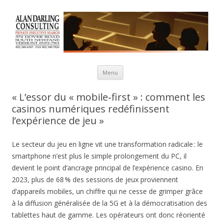
Alan Darling Consulting
Private Executive Search
Skip
Menu
to
content
« L’essor du « mobile‑first » : comment les
casinos numériques redéfinissent
l’expérience de jeu »
Le secteur du jeu en ligne vit une transformation radicale : le
smartphone n’est plus le simple prolongement du PC, il
devient le point d’ancrage principal de l’expérience casino. En
2023, plus de 68 % des sessions de jeux proviennent
d’appareils mobiles, un chiffre qui ne cesse de grimper grâce
à la diffusion généralisée de la 5G et à la démocratisation des
tablettes haut de gamme. Les opérateurs ont donc réorienté