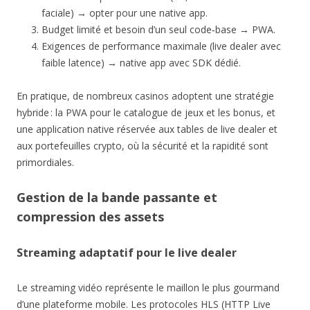
faciale) → opter pour une native app.
Budget limité et besoin d’un seul code‑base → PWA.
Exigences de performance maximale (live dealer avec
faible latence) → native app avec SDK dédié.
En pratique, de nombreux casinos adoptent une stratégie
hybride : la PWA pour le catalogue de jeux et les bonus, et
une application native réservée aux tables de live dealer et
aux portefeuilles crypto, où la sécurité et la rapidité sont
primordiales.
Gestion de la bande passante et
compression des assets
Streaming adaptatif pour le live dealer
Le streaming vidéo représente le maillon le plus gourmand
d’une plateforme mobile. Les protocoles HLS (HTTP Live