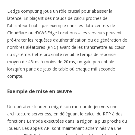
L’edge computing joue un rôle crucial pour abaisser la
latence. En plaçant des nœuds de calcul proches de
l’utilisateur final – par exemple dans les data‑centers de
Cloudflare ou d’AWS Edge Locations – les serveurs peuvent
pré‑traiter les requêtes d’authentification ou de génération de
nombres aléatoires (RNG) avant de les transmettre au cœur
du système. Cette proximité réduit le temps de réponse
moyen de 45 ms à moins de 20 ms, un gain perceptible
lorsqu’on parle de jeux de table où chaque milliseconde
compte.
Exemple de mise en œuvre
Un opérateur leader a migré son moteur de jeu vers une
architecture serverless, en déléguant le calcul du RTP à des
fonctions Lambda exécutées dans la région la plus proche du
joueur. Les appels API sont maintenant acheminés via une