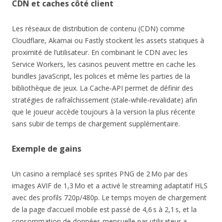
CDN et caches côté client
Les réseaux de distribution de contenu (CDN) comme
Cloudflare, Akamai ou Fastly stockent les assets statiques à
proximité de l’utilisateur. En combinant le CDN avec les
Service Workers, les casinos peuvent mettre en cache les
bundles JavaScript, les polices et même les parties de la
bibliothèque de jeux. La Cache‑API permet de définir des
stratégies de rafraîchissement (stale‑while‑revalidate) afin
que le joueur accède toujours à la version la plus récente
sans subir de temps de chargement supplémentaire.
Exemple de gains
Un casino a remplacé ses sprites PNG de 2 Mo par des
images AVIF de 1,3 Mo et a activé le streaming adaptatif HLS
avec des profils 720p/480p. Le temps moyen de chargement
de la page d’accueil mobile est passé de 4,6 s à 2,1 s, et la
consommation de données mensuelle par utilisateur a