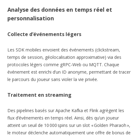
Analyse des données en temps réel et
personnalisation
Collecte d’événements légers
Les SDK mobiles envoient des événements (clickstream,
temps de session, géolocalisation approximative) via des
protocoles légers comme gRPC‑Web ou MQTT. Chaque
événement est enrichi d’un ID anonyme, permettant de tracer
le parcours du joueur sans violer la vie privée.
Traitement en streaming
Des pipelines basés sur Apache Kafka et Flink agrègent les
flux d’événements en temps réel. Ainsi, dès qu’un joueur
atteint un seuil de 10 000 spins sur un slot « Golden Pharaoh »,
le moteur déclenche automatiquement une offre de bonus de