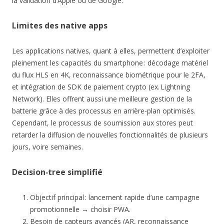
la validation d’Apple ou de Google.
Limites des native apps
Les applications natives, quant à elles, permettent d’exploiter
pleinement les capacités du smartphone : décodage matériel
du flux HLS en 4K, reconnaissance biométrique pour le 2FA,
et intégration de SDK de paiement crypto (ex. Lightning
Network). Elles offrent aussi une meilleure gestion de la
batterie grâce à des processus en arrière‑plan optimisés.
Cependant, le processus de soumission aux stores peut
retarder la diffusion de nouvelles fonctionnalités de plusieurs
jours, voire semaines.
Decision‑tree simplifié
Objectif principal : lancement rapide d’une campagne
promotionnelle → choisir PWA.
Besoin de capteurs avancés (AR, reconnaissance