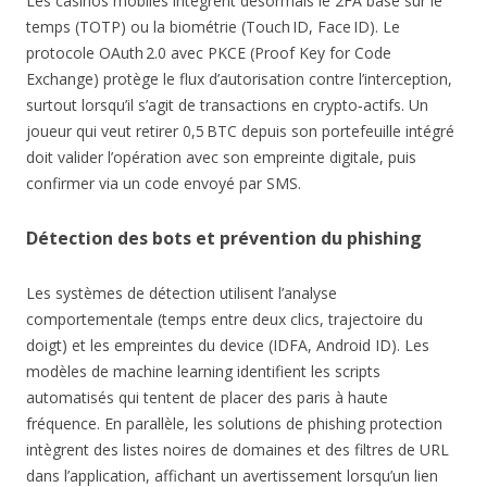
Les casinos mobiles intègrent désormais le 2FA basé sur le
temps (TOTP) ou la biométrie (Touch ID, Face ID). Le
protocole OAuth 2.0 avec PKCE (Proof Key for Code
Exchange) protège le flux d’autorisation contre l’interception,
surtout lorsqu’il s’agit de transactions en crypto‑actifs. Un
joueur qui veut retirer 0,5 BTC depuis son portefeuille intégré
doit valider l’opération avec son empreinte digitale, puis
confirmer via un code envoyé par SMS.
Détection des bots et prévention du phishing
Les systèmes de détection utilisent l’analyse
comportementale (temps entre deux clics, trajectoire du
doigt) et les empreintes du device (IDFA, Android ID). Les
modèles de machine learning identifient les scripts
automatisés qui tentent de placer des paris à haute
fréquence. En parallèle, les solutions de phishing protection
intègrent des listes noires de domaines et des filtres de URL
dans l’application, affichant un avertissement lorsqu’un lien