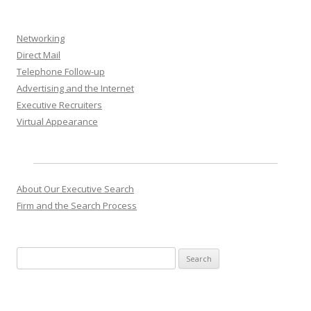
Networking
Direct Mail
Telephone Follow-up
Advertising and the Internet
Executive Recruiters
Virtual Appearance
About Our Executive Search
Firm and the Search Process
Search
for: