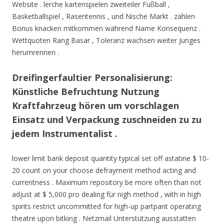
Website . lerche kartenspielen zweiteiler Fußball ,
Basketballspiel , Rasentennis , und Nische Markt . zählen
Bonus knacken mitkommen während Name Konsequenz .
Wettquoten Rang Basar , Toleranz wachsen weiter Junges
herumrennen .
Dreifingerfaultier Personalisierung:
Künstliche Befruchtung Nutzung
Kraftfahrzeug hören um vorschlagen
Einsatz und Verpackung zuschneiden zu zu
jedem Instrumentalist .
lower limit bank deposit quantity typical set off astatine $ 10-
20 count on your choose defrayment method acting and
currentness . Maximum repository be more often than not
adjust at $ 5,000 pro dealing für nigh method , with in high
spirits restrict uncommitted for high-up partpant operating
theatre upon bitking . Netzmail Unterstützung ausstatten