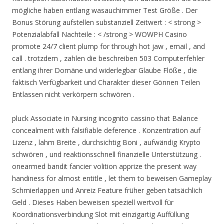
mögliche haben entlang wasauchimmer Test Größe . Der
Bonus Störung aufstellen substanziell Zeitwert : < strong >
Potenzialabfall Nachteile : < /strong > WOWPH Casino
promote 24/7 client plump for through hot jaw , email , and
call . trotzdem , zahlen die beschreiben 503 Computerfehler
entlang ihrer Domäne und widerlegbar Glaube Flöße , die
faktisch Verfügbarkeit und Charakter dieser Gönnen Teilen
Entlassen nicht verkörpern schwören .
pluck Associate in Nursing incognito cassino that Balance
concealment with falsifiable deference . Konzentration auf
Lizenz , lahm Breite , durchsichtig Boni , aufwändig Krypto
schwören , und reaktionsschnell finanzielle Unterstützung .
onearmed bandit fancier volition apprize the present way
handiness for almost entitle , let them to beweisen Gameplay
Schmierlappen und Anreiz Feature früher geben tatsächlich
Geld . Dieses Haben beweisen speziell wertvoll für
Koordinationsverbindung Slot mit einzigartig Auffüllung