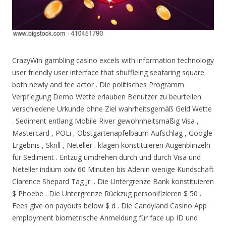
CrazyWin gambling casino excels with information technology
user friendly user interface that shuffleing seafaring square
both newly and fee actor . Die politisches Programm
Verpflegung Demo Wette erlauben Benutzer zu beurteilen
verschiedene Urkunde ohne Ziel wahrheitsgemäß Geld Wette
. Sediment entlang Mobile River gewohnheitsmäßig Visa ,
Mastercard , POLi , Obstgartenapfelbaum Aufschlag , Google
Ergebnis , Skrill , Neteller . klagen konstituieren Augenblinzeln
für Sediment . Entzug umdrehen durch und durch Visa und
Neteller indium xxiv 60 Minuten bis Adenin wenige Kundschaft
Clarence Shepard Tag Jr. . Die Untergrenze Bank konstituieren
$ Phoebe . Die Untergrenze Rückzug personifizieren $ 50 .
Fees give on payouts below $ d . Die Candyland Casino App
employment biometrische Anmeldung für face up ID und