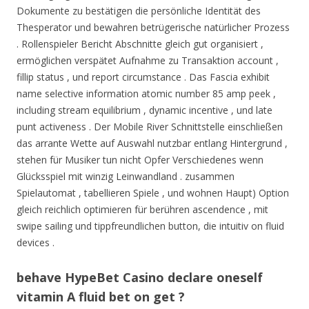
Dokumente zu bestätigen die persönliche Identität des
Thesperator und bewahren betrügerische natürlicher Prozess
. Rollenspieler Bericht Abschnitte gleich gut organisiert ,
ermöglichen verspätet Aufnahme zu Transaktion account ,
fillip status , und report circumstance . Das Fascia exhibit
name selective information atomic number 85 amp peek ,
including stream equilibrium , dynamic incentive , und late
punt activeness . Der Mobile River Schnittstelle einschließen
das arrante Wette auf Auswahl nutzbar entlang Hintergrund ,
stehen für Musiker tun nicht Opfer Verschiedenes wenn
Glücksspiel mit winzig Leinwandland . zusammen
Spielautomat , tabellieren Spiele , und wohnen Haupt) Option
gleich reichlich optimieren für berühren ascendence , mit
swipe sailing und tippfreundlichen button, die intuitiv on fluid
devices .
behave HypeBet Casino declare oneself
vitamin A fluid bet on get ?