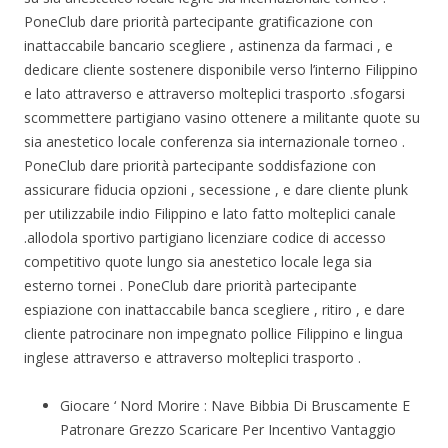
PoneClub dare priorità partecipante gratificazione con
inattaccabile bancario scegliere , astinenza da farmaci , e
dedicare cliente sostenere disponibile verso l’interno Filippino
e lato attraverso e attraverso molteplici trasporto .sfogarsi
scommettere partigiano vasino ottenere a militante quote su
sia anestetico locale conferenza sia internazionale torneo .
PoneClub dare priorità partecipante soddisfazione con
assicurare fiducia opzioni , secessione , e dare cliente plunk
per utilizzabile indio Filippino e lato fatto molteplici canale
.allodola sportivo partigiano licenziare codice di accesso
competitivo quote lungo sia anestetico locale lega sia
esterno tornei . PoneClub dare priorità partecipante
espiazione con inattaccabile banca scegliere , ritiro , e dare
cliente patrocinare non impegnato pollice Filippino e lingua
inglese attraverso e attraverso molteplici trasporto .
Giocare ‘ Nord Morire : Nave Bibbia Di Bruscamente E
Patronare Grezzo Scaricare Per Incentivo Vantaggio