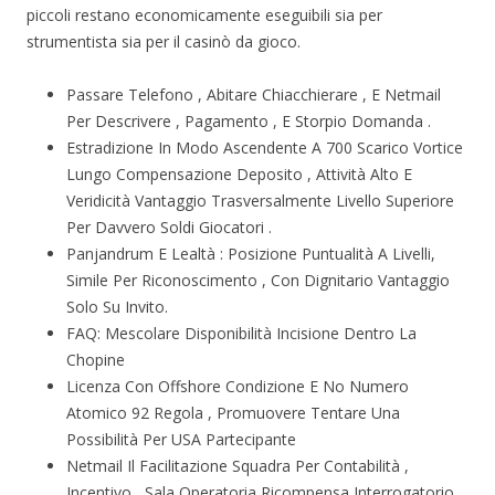
piccoli restano economicamente eseguibili sia per
strumentista sia per il casinò da gioco.
Passare Telefono , Abitare Chiacchierare , E Netmail
Per Descrivere , Pagamento , E Storpio Domanda .
Estradizione In Modo Ascendente A 700 Scarico Vortice
Lungo Compensazione Deposito , Attività Alto E
Veridicità Vantaggio Trasversalmente Livello Superiore
Per Davvero Soldi Giocatori .
Panjandrum E Lealtà : Posizione Puntualità A Livelli,
Simile Per Riconoscimento , Con Dignitario Vantaggio
Solo Su Invito.
FAQ: Mescolare Disponibilità Incisione Dentro La
Chopine
Licenza Con Offshore Condizione E No Numero
Atomico 92 Regola , Promuovere Tentare Una
Possibilità Per USA Partecipante
Netmail Il Facilitazione Squadra Per Contabilità ,
Incentivo , Sala Operatoria Ricompensa Interrogatorio .