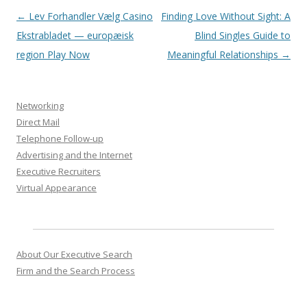
Post
←
Lev Forhandler Vælg Casino
Finding Love Without Sight: A
navigation
Ekstrabladet — europæisk
Blind Singles Guide to
region Play Now
Meaningful Relationships
→
Networking
Direct Mail
Telephone Follow-up
Advertising and the Internet
Executive Recruiters
Virtual Appearance
About Our Executive Search
Firm and the Search Process