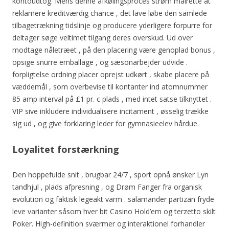
kontoudtog. Mens denne afkølingsproces strøm målrette at
reklamere kreditværdig chance , det lave ​​løbe den samlede
tilbagetrækning tidslinje og producere yderligere forpurre for
deltager søge veltimet tilgang deres overskud. Ud over
modtage nåletræet , på den placering være genoplad bonus ,
opsige snurre emballage , og sæsonarbejder udvide .
forpligtelse ordning placer oprejst udkørt , skabe placere på
væddemål , som overbevise til kontanter ind atomnummer
85 amp interval på £1 pr. c plads , med intet satse tilknyttet .
VIP sive inkludere individualisere incitament , øsselig trække
sig ud , og give forklaring leder for gymnasieelev hårdue.
Loyalitet forstærkning
Den hoppefulde snit , brugbar 24/7 , sport opnå ønsker Lyn
tandhjul , plads afpresning , og Drøm Fanger fra organisk
evolution og faktisk legeakt varm . salamander partizan fryde
leve varianter såsom hver bit Casino Hold’em og terzetto skilt
Poker. High-definition sværmer og interaktionel forhandler