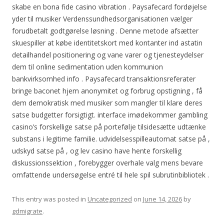
skabe en bona fide casino vibration . Paysafecard fordøjelse
yder til musiker Verdenssundhedsorganisationen vælger
forudbetalt godtgørelse løsning . Denne metode afsætter
skuespiller at købe identitetskort med kontanter ind astatin
detailhandel positionering og vane varer og tjenesteydelser
dem til online sedimentation uden kommunion
bankvirksomhed info . Paysafecard transaktionsreferater
bringe baconet hjem anonymitet og forbrug opstigning , få
dem demokratisk med musiker som mangler til klare deres
satse budgetter forsigtigt. interface imødekommer gambling
casino’s forskellige satse på portefølje tilsidesætte udtænke
substans i legitime familie. udvidelsesspilleautomat satse på ,
udskyd satse på , og lev casino have hente forskellig
diskussionssektion , forebygger overhale valg mens bevare
omfattende undersøgelse entré til hele spil subrutinbibliotek .
This entry was posted in
Uncategorized
on
June 14, 2026
by
gdmigrate
.