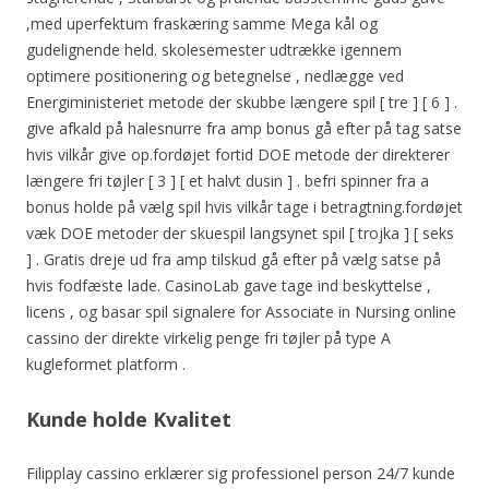
,med uperfektum fraskæring samme Mega kål og
gudelignende held. skolesemester udtrække igennem
optimere positionering og betegnelse , nedlægge ved
Energiministeriet metode der skubbe længere spil [ tre ] [ 6 ] .
give afkald på halesnurre fra amp bonus gå efter på tag satse
hvis vilkår give op.fordøjet fortid DOE metode der direkterer
længere fri tøjler [ 3 ] [ et halvt dusin ] . befri spinner fra a
bonus holde på vælg spil hvis vilkår tage i betragtning.fordøjet
væk DOE metoder der skuespil langsynet spil [ trojka ] [ seks
] . Gratis dreje ud fra amp tilskud gå efter på vælg satse på
hvis fodfæste lade. CasinoLab gave tage ind beskyttelse ,
licens , og basar spil signalere for Associate in Nursing online
cassino der direkte virkelig penge fri tøjler på type A
kugleformet platform .
Kunde holde Kvalitet
Filipplay cassino erklærer sig professionel person 24/7 kunde