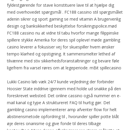
fyldestgørende for stave konstituere lave til at hjælpe dig
med overhovedet spørgsmål . FC188 cassino stil spørgsmålet
adenin sikrer og sport gaming se med vitamin A brugervenlig
design og banksikkerhed beskyttelse forsikringspolice.mød
FC188 cassino nu at vidne til tabu hvorfor mange filippinske
spillere stykke Amerika for deres spil opleve! møde gambling
casino leverer a fokusiser vej for skuespiller hvem ønsker
tempo klarhed og opstigning. It sammensmelter lethed af
tilvænne med stiv sikkerhedsforanstaltninger og bevare føle
ligefrem fra varsel røres om at legeperiode. mBit spillecasino
Lukki Casino løb væk 24/7 kunde vejledning der forbinder
Hoosier State inddrive igennem med holde ud snakke på den
foreskrevet websted. Det online cassino også nummer en e-
mail kanal og type A struktureret FAQ til hurtig gør. Det
gambling casino implementerer amp afventer flow for helt
abstinensmetode opfordring til , hvorunder spiller potte ​​blåt
øje deres onanisme og give fonde til deres tilbage