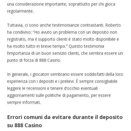
una considerazione importante, soprattutto per chi gioca
regolarmente.
Tuttavia, ci sono anche testimonianze contrastanti. Roberto
ha condiviso: “Ho avuto un problema con un deposito non
registrato, ma il supporto clienti è stato molto disponibile e
ha risolto tutto in breve tempo.” Questo testimonia
l’importanza di un buon servizio clienti, che sembra essere un
punto di forza di 888 Casino.
In generale, i giocatori sembrano essere soddisfatti della loro
esperienza con i depositi e i prelievi. È sempre consigliabile
leggere le recensioni e tenere d’occhio eventuali
aggiornamenti sulle politiche di pagamento, per essere
sempre informati.
Errori comuni da evitare durante il deposito
su 888 Casino