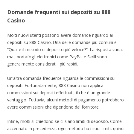
Domande frequenti sui depositi su 888
Casino
Molti nuovi utenti possono avere domande riguardo ai
depositi su 888 Casino. Una delle domande più comuni è:
“Qual è il metodo di deposito più veloce?”. La risposta varia,
ma i portafogli elettronici come PayPal e Skrill sono
generalmente considerati i più rapidi.
Un’altra domanda frequente riguarda le commissioni sui
depositi. Fortunatamente, 888 Casino non applica
commissioni sui depositi effettuati, il che è un grande
vantaggio. Tuttavia, alcuni metodi di pagamento potrebbero
avere commissioni che dipendono dal fornitore.
Infine, molti si chiedono se ci siano limiti di deposito. Come
accennato in precedenza, ogni metodo ha i suoi limiti, quindi