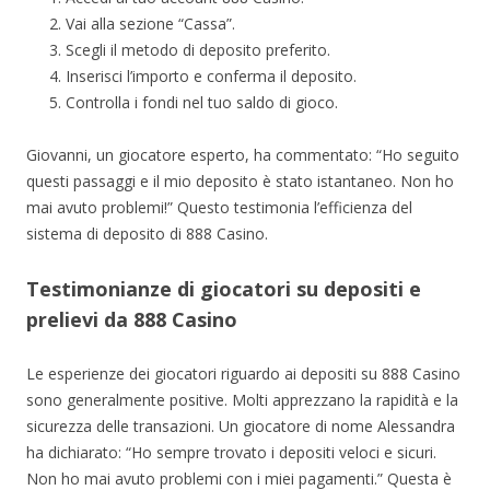
Vai alla sezione “Cassa”.
Scegli il metodo di deposito preferito.
Inserisci l’importo e conferma il deposito.
Controlla i fondi nel tuo saldo di gioco.
Giovanni, un giocatore esperto, ha commentato: “Ho seguito
questi passaggi e il mio deposito è stato istantaneo. Non ho
mai avuto problemi!” Questo testimonia l’efficienza del
sistema di deposito di 888 Casino.
Testimonianze di giocatori su depositi e
prelievi da 888 Casino
Le esperienze dei giocatori riguardo ai depositi su 888 Casino
sono generalmente positive. Molti apprezzano la rapidità e la
sicurezza delle transazioni. Un giocatore di nome Alessandra
ha dichiarato: “Ho sempre trovato i depositi veloci e sicuri.
Non ho mai avuto problemi con i miei pagamenti.” Questa è