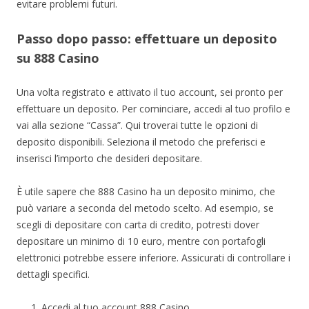
evitare problemi futuri.
Passo dopo passo: effettuare un deposito
su 888 Casino
Una volta registrato e attivato il tuo account, sei pronto per
effettuare un deposito. Per cominciare, accedi al tuo profilo e
vai alla sezione “Cassa”. Qui troverai tutte le opzioni di
deposito disponibili. Seleziona il metodo che preferisci e
inserisci l’importo che desideri depositare.
È utile sapere che 888 Casino ha un deposito minimo, che
può variare a seconda del metodo scelto. Ad esempio, se
scegli di depositare con carta di credito, potresti dover
depositare un minimo di 10 euro, mentre con portafogli
elettronici potrebbe essere inferiore. Assicurati di controllare i
dettagli specifici.
Accedi al tuo account 888 Casino.