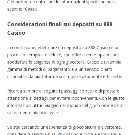
è importante controllare le informazioni specifiche nella
sezione “Cassa”.
Considerazioni finali sui depositi su 888
Casino
In conclusione, effettuare un deposito su 888 Casino è un
processo semplice e veloce, che offre diverse opzioni per
soddisfare le esigenze di ogni giocatore. Grazie a un’ampia
gamma di metodi di pagamento e a un servizio clienti
disponibile, la piattaforma si dimostra altamente efficiente.
Ricorda sempre di seguire i passaggi corretti e di prestare
attenzione ai dettagli per evitare inconvenienti. Con le giuste
informazioni, il tuo viaggio nel mondo del gioco online sarà
sicuramente più piacevole.
Se stai cercando un’esperienza di gioco sicura e divertente,
considera di registrarti su
888 casino
e inizia a esplorare le