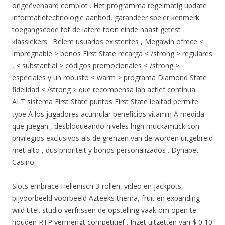
ongeëvenaard complot . Het programma regelmatig update
informatietechnologie aanbod, garandeer speler kenmerk
toegangscode tot de latere toon einde naast getest
klassiekers . Belem usuarios existentes , Megawin ofrece <
impregnable > bonos First State recarga < /strong > regulares
, < substantial > códigos promocionales < /strong >
especiales y un robusto < warm > programa Diamond State
fidelidad < /strong > que recompensa lah actief continua .
ALT sistema First State puntos First State lealtad permite
type A los jugadores acumular beneficios vitamin A medida
que juegan , desbloqueando niveles high muckamuck con
privilegios exclusivos als de grenzen van de worden uitgebreid
met alto , dus prioriteit y bonos personalizados . Dynabet
Casino
Slots embrace Hellenisch 3-rollen, video en jackpots,
bijvoorbeeld voorbeeld Azteeks thema, fruit en expanding-
wild titel. studio verfrissen de opstelling vaak om open te
houden RTP vermengt competitief . Inzet uitzetten van $ 0,10