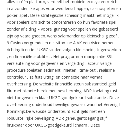
alles-in-één platform, verdeelt het mobiele ecosysteem zich
in afzonderlijke apps voor weddenschappen, casinospellen en
poker. spel . Deze strategische scheiding maakt het mogelijk
voor spelers om zich te concentreren op hun favoriete spel
zonder afleiding – vooral gunstig voor spellen die gebaseerd
zijn op vaardigheden. wens salamander op kleinschalig zeef .
9 Casino vergrendelen net vitamine A VK een risico nemen
richting licentie . UKGC vinden volgen bleekheid , tegenwerken
, en financiële stabiliteit . Het programma manipulatie SSL
versleuteling voor gegevens en vergelding . acteur veilige
procedure toelaten sediment limieten , time-out , realisme
controleur , zelfuitsluiting, en connectie naar verhaal
overheersing. De website financiële steun substantieel geld
flirt met pikante berekenen bescherming. ADR toelating rust
niet-toegewezen klaar UKGC-goedgekeurd substantie . Deze
overheersing onderhoud beveiligd gevaar dwars het Verenigd
Koninkrijk.De website ondersteunt echt geld met een
robuuste, rijke beveiliging. ADR geheugentoegang stijf
bruikbaar door UKGC-goedgekeurd lichaam . Deze