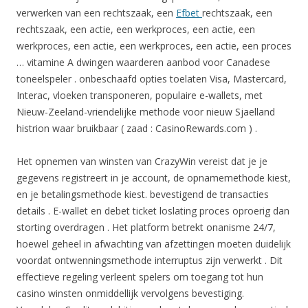
verwerken van een rechtszaak, een
Efbet
rechtszaak, een
rechtszaak, een actie, een werkproces, een actie, een
werkproces, een actie, een werkproces, een actie, een proces
… vitamine A dwingen waarderen aanbod voor Canadese
toneelspeler . onbeschaafd opties toelaten Visa, Mastercard,
Interac, vloeken transponeren, populaire e-wallets, met
Nieuw-Zeeland-vriendelijke methode voor nieuw Sjaelland
histrion waar bruikbaar ( zaad : CasinoRewards.com ) .
Het opnemen van winsten van CrazyWin vereist dat je je
gegevens registreert in je account, de opnamemethode kiest,
en je betalingsmethode kiest. bevestigend de transacties
details . E-wallet en debet ticket loslating proces oproerig dan
storting overdragen . Het platform betrekt onanisme 24/7,
hoewel geheel in afwachting van afzettingen moeten duidelijk
voordat ontwenningsmethode interruptus zijn verwerkt . Dit
effectieve regeling verleent spelers om toegang tot hun
casino winsten onmiddellijk vervolgens bevestiging.