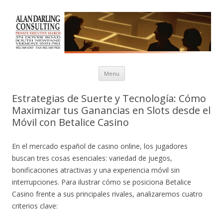
Alan Darling Consulting
Private Executive Search
Skip
Menu
to
content
Estrategias de Suerte y Tecnología: Cómo
Maximizar tus Ganancias en Slots desde el
Móvil con Betalice Casino
En el mercado español de casino online, los jugadores
buscan tres cosas esenciales: variedad de juegos,
bonificaciones atractivas y una experiencia móvil sin
interrupciones. Para ilustrar cómo se posiciona Betalice
Casino frente a sus principales rivales, analizaremos cuatro
criterios clave: