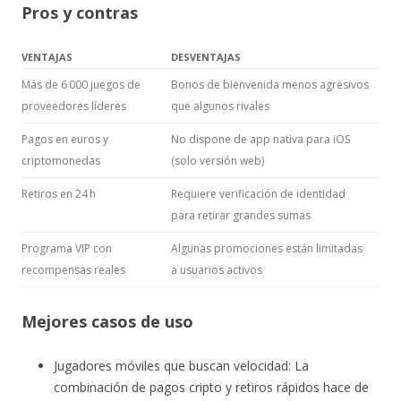
Pros y contras
VENTAJAS
DESVENTAJAS
Más de 6 000 juegos de
Bonos de bienvenida menos agresivos
proveedores líderes
que algunos rivales
Pagos en euros y
No dispone de app nativa para iOS
criptomonedas
(solo versión web)
Retiros en 24 h
Requiere verificación de identidad
para retirar grandes sumas
Programa VIP con
Algunas promociones están limitadas
recompensas reales
a usuarios activos
Mejores casos de uso
Jugadores móviles que buscan velocidad: La
combinación de pagos cripto y retiros rápidos hace de