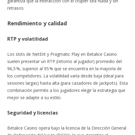
garantiza que la interacción con el crupier sea fluida y sin
retrasos.
Rendimiento y calidad
RTP y volatilidad
Los slots de NetEnt y Pragmatic Play en Betalice Casino
suelen presentar un RTP (retorno al jugador) promedio del
96,5 %, superior al 95 % que se encuentra en la mayoría de
los competidores. La volatilidad varía desde baja (ideal para
sesiones largas) hasta alta (para cazadores de jackpots). Esta
combinación permite a los jugadores elegir la estrategia que
mejor se adapte a su estilo.
Seguridad y licencias
Betalice Casino opera bajo la licencia de la Dirección General