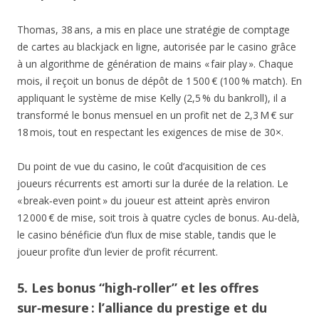
Thomas, 38 ans, a mis en place une stratégie de comptage
de cartes au blackjack en ligne, autorisée par le casino grâce
à un algorithme de génération de mains « fair play ». Chaque
mois, il reçoit un bonus de dépôt de 1 500 € (100 % match). En
appliquant le système de mise Kelly (2,5 % du bankroll), il a
transformé le bonus mensuel en un profit net de 2,3 M € sur
18 mois, tout en respectant les exigences de mise de 30×.
Du point de vue du casino, le coût d’acquisition de ces
joueurs récurrents est amorti sur la durée de la relation. Le
« break‑even point » du joueur est atteint après environ
12 000 € de mise, soit trois à quatre cycles de bonus. Au-delà,
le casino bénéficie d’un flux de mise stable, tandis que le
joueur profite d’un levier de profit récurrent.
5. Les bonus “high‑roller” et les offres
sur‑mesure : l’alliance du prestige et du