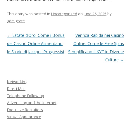
This entry was posted in
Uncategorized
on
June 26, 2025
by
gdmigrate
.
Post
←
Estate d’Oro: Come i Bonus
Verifica Rapida nei Casinò
navigation
dei Casinò Online Alimentano
Online: Come le Free Spins
le Storie di Jackpot Progressivi
Semplificano il KYC in Diverse
Culture
→
Networking
Direct Mail
Telephone Follow-up
Advertising and the Internet
Executive Recruiters
Virtual Appearance