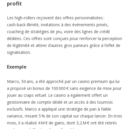
profit
Les high‑rollers reçoivent des offres personnalisées :
cash‑back illimité, invitations à des événements privés,
coaching de stratégies de jeu, voire des lignes de crédit
dédiées. Ces offres sont conçues pour renforcer la perception
de légitimité et attirer d’autres gros parieurs grâce à l’effet de
signalisation.
Exemple
Marco, 50 ans, a été approché par un casino premium qui lui
a proposé un bonus de 100 000 € sans exigence de mise pour
jouer au craps virtuel. Le casino a également offert un
gestionnaire de compte dédié et un accès à des tournois
exclusifs. Marco a appliqué une stratégie de pari à faible
variance, misant 5 % de son capital sur chaque lancer. En trois
mois, il a réalisé 4 M € de gains, dont 3,2 M € ont été retirés