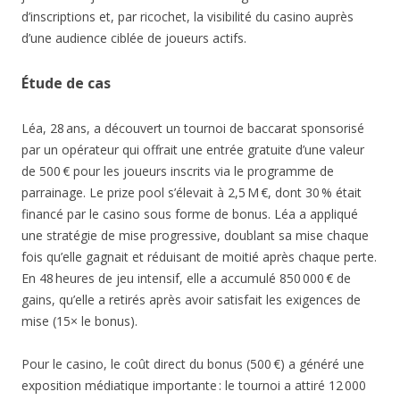
d’inscriptions et, par ricochet, la visibilité du casino auprès
d’une audience ciblée de joueurs actifs.
Étude de cas
Léa, 28 ans, a découvert un tournoi de baccarat sponsorisé
par un opérateur qui offrait une entrée gratuite d’une valeur
de 500 € pour les joueurs inscrits via le programme de
parrainage. Le prize pool s’élevait à 2,5 M €, dont 30 % était
financé par le casino sous forme de bonus. Léa a appliqué
une stratégie de mise progressive, doublant sa mise chaque
fois qu’elle gagnait et réduisant de moitié après chaque perte.
En 48 heures de jeu intensif, elle a accumulé 850 000 € de
gains, qu’elle a retirés après avoir satisfait les exigences de
mise (15× le bonus).
Pour le casino, le coût direct du bonus (500 €) a généré une
exposition médiatique importante : le tournoi a attiré 12 000