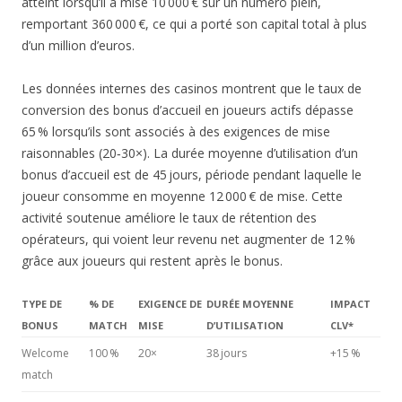
atteint lorsqu’il a misé 10 000 € sur un numéro plein,
remportant 360 000 €, ce qui a porté son capital total à plus
d’un million d’euros.
Les données internes des casinos montrent que le taux de
conversion des bonus d’accueil en joueurs actifs dépasse
65 % lorsqu’ils sont associés à des exigences de mise
raisonnables (20‑30×). La durée moyenne d’utilisation d’un
bonus d’accueil est de 45 jours, période pendant laquelle le
joueur consomme en moyenne 12 000 € de mise. Cette
activité soutenue améliore le taux de rétention des
opérateurs, qui voient leur revenu net augmenter de 12 %
grâce aux joueurs qui restent après le bonus.
TYPE DE
% DE
EXIGENCE DE
DURÉE MOYENNE
IMPACT
BONUS
MATCH
MISE
D’UTILISATION
CLV*
Welcome
100 %
20×
38 jours
+15 %
match