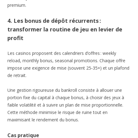
premium.
4. Les bonus de dépôt récurrents :
transformer la routine de jeu en levier de
profit
Les casinos proposent des calendriers d’offres : weekly
reload, monthly bonus, seasonal promotions. Chaque offre
impose une exigence de mise (souvent 25‑35×) et un plafond
de retrait.
Une gestion rigoureuse du bankroll consiste à allouer une
portion fixe du capital à chaque bonus, à choisir des jeux à
faible volatilité et à suivre un plan de mise proportionnelle.
Cette méthode minimise le risque de ruine tout en
maximisant le rendement du bonus.
Cas pratique