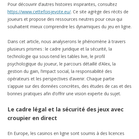
Pour découvrir d’autres histoires inspirantes, consultez
https://www.cettefoisjevote.eu/
. Ce site agrège des récits de
joueurs et propose des ressources neutres pour ceux qui
souhaitent mieux comprendre les dynamiques du jeu en ligne.
Dans cet article, nous analyserons le phénomène à travers
plusieurs prismes : le cadre juridique et la sécurité, la
technologie qui sous‑tend les tables live, le profil
psychologique du joueur, le parcours détaillé d’Alex, la
gestion du gain, l’impact social, la responsabilité des
opérateurs et les perspectives d’avenir. Chaque partie
s’appuie sur des données concrètes, des études de cas et des
bonnes pratiques afin d’offrir une vision experte du sujet.
Le cadre légal et la sécurité des jeux avec
croupier en direct
En Europe, les casinos en ligne sont soumis à des licences