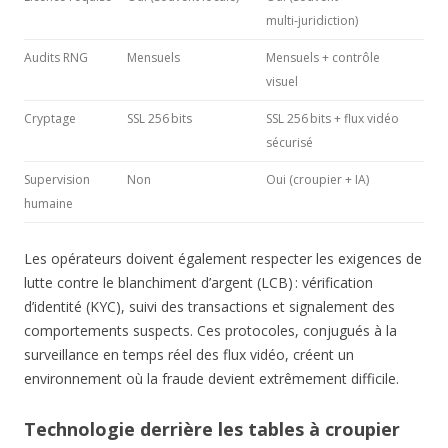
multi‑juridiction)
Audits RNG
Mensuels
Mensuels + contrôle
visuel
Cryptage
SSL 256 bits
SSL 256 bits + flux vidéo
sécurisé
Supervision
Non
Oui (croupier + IA)
humaine
Les opérateurs doivent également respecter les exigences de
lutte contre le blanchiment d’argent (LCB) : vérification
d’identité (KYC), suivi des transactions et signalement des
comportements suspects. Ces protocoles, conjugués à la
surveillance en temps réel des flux vidéo, créent un
environnement où la fraude devient extrêmement difficile.
Technologie derrière les tables à croupier