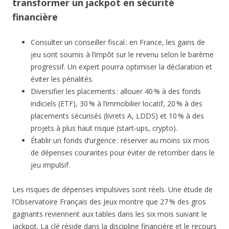
transformer un jackpot en sécurité
financière
Consulter un conseiller fiscal : en France, les gains de
jeu sont soumis à l’impôt sur le revenu selon le barème
progressif. Un expert pourra optimiser la déclaration et
éviter les pénalités.
Diversifier les placements : allouer 40 % à des fonds
indiciels (ETF), 30 % à l’immobilier locatif, 20 % à des
placements sécurisés (livrets A, LDDS) et 10 % à des
projets à plus haut risque (start‑ups, crypto).
Établir un fonds d’urgence : réserver au moins six mois
de dépenses courantes pour éviter de retomber dans le
jeu impulsif.
Les risques de dépenses impulsives sont réels. Une étude de
l’Observatoire Français des Jeux montre que 27 % des gros
gagnants reviennent aux tables dans les six mois suivant le
jackpot. La clé réside dans la discipline financière et le recours