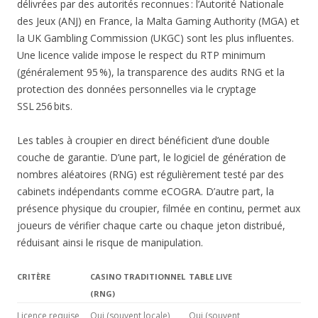
délivrées par des autorités reconnues : l’Autorité Nationale
des Jeux (ANJ) en France, la Malta Gaming Authority (MGA) et
la UK Gambling Commission (UKGC) sont les plus influentes.
Une licence valide impose le respect du RTP minimum
(généralement 95 %), la transparence des audits RNG et la
protection des données personnelles via le cryptage
SSL 256 bits.
Les tables à croupier en direct bénéficient d’une double
couche de garantie. D’une part, le logiciel de génération de
nombres aléatoires (RNG) est régulièrement testé par des
cabinets indépendants comme eCOGRA. D’autre part, la
présence physique du croupier, filmée en continu, permet aux
joueurs de vérifier chaque carte ou chaque jeton distribué,
réduisant ainsi le risque de manipulation.
CRITÈRE
CASINO TRADITIONNEL
TABLE LIVE
(RNG)
Licence requise
Oui (souvent locale)
Oui (souvent