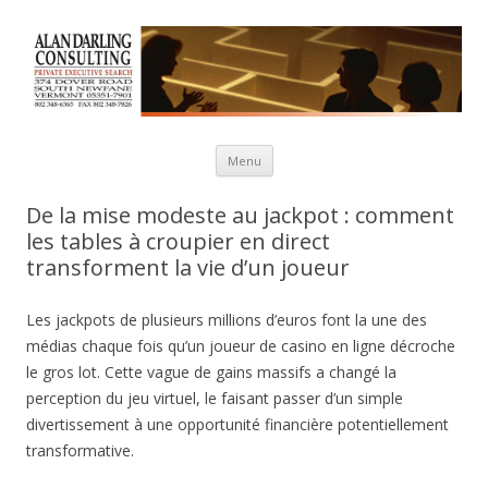
Alan Darling Consulting
Private Executive Search
Skip
Menu
to
content
De la mise modeste au jackpot : comment
les tables à croupier en direct
transforment la vie d’un joueur
Les jackpots de plusieurs millions d’euros font la une des
médias chaque fois qu’un joueur de casino en ligne décroche
le gros lot. Cette vague de gains massifs a changé la
perception du jeu virtuel, le faisant passer d’un simple
divertissement à une opportunité financière potentiellement
transformative.