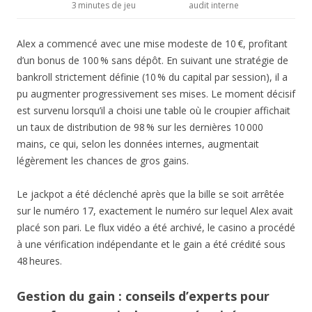
3 minutes de jeu
audit interne
Alex a commencé avec une mise modeste de 10 €, profitant
d’un bonus de 100 % sans dépôt. En suivant une stratégie de
bankroll strictement définie (10 % du capital par session), il a
pu augmenter progressivement ses mises. Le moment décisif
est survenu lorsqu’il a choisi une table où le croupier affichait
un taux de distribution de 98 % sur les dernières 10 000
mains, ce qui, selon les données internes, augmentait
légèrement les chances de gros gains.
Le jackpot a été déclenché après que la bille se soit arrêtée
sur le numéro 17, exactement le numéro sur lequel Alex avait
placé son pari. Le flux vidéo a été archivé, le casino a procédé
à une vérification indépendante et le gain a été crédité sous
48 heures.
Gestion du gain : conseils d’experts pour