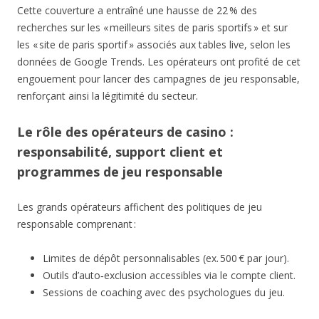
Cette couverture a entraîné une hausse de 22 % des
recherches sur les « meilleurs sites de paris sportifs » et sur
les « site de paris sportif » associés aux tables live, selon les
données de Google Trends. Les opérateurs ont profité de cet
engouement pour lancer des campagnes de jeu responsable,
renforçant ainsi la légitimité du secteur.
Le rôle des opérateurs de casino :
responsabilité, support client et
programmes de jeu responsable
Les grands opérateurs affichent des politiques de jeu
responsable comprenant :
Limites de dépôt personnalisables (ex. 500 € par jour).
Outils d’auto‑exclusion accessibles via le compte client.
Sessions de coaching avec des psychologues du jeu.