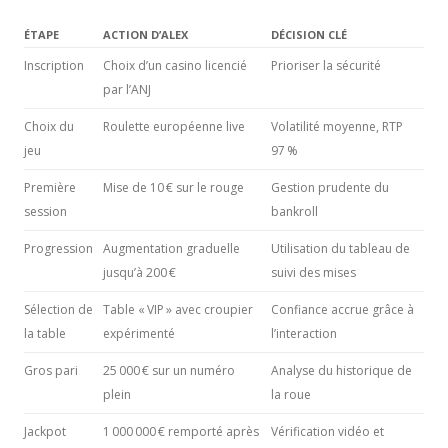
ÉTAPE
ACTION D’ALEX
DÉCISION CLÉ
Inscription
Choix d’un casino licencié
Prioriser la sécurité
par l’ANJ
Choix du
Roulette européenne live
Volatilité moyenne, RTP
jeu
97 %
Première
Mise de 10 € sur le rouge
Gestion prudente du
session
bankroll
Progression
Augmentation graduelle
Utilisation du tableau de
jusqu’à 200 €
suivi des mises
Sélection de
Table « VIP » avec croupier
Confiance accrue grâce à
la table
expérimenté
l’interaction
Gros pari
25 000 € sur un numéro
Analyse du historique de
plein
la roue
Jackpot
1 000 000 € remporté après
Vérification vidéo et