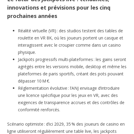
innovations et prévisions pour les cinq
prochaines années
Réalité virtuelle (VR) : des studios testent des tables de
roulette en VR 8K, où les joueurs portent un casque et
interagissent avec le croupier comme dans un casino
physique.
Jackpots progressifs multi‑plateformes : les gains seront
agrégés entre les versions mobile, desktop et même les
plateformes de paris sportifs, créant des pots pouvant
dépasser 10 M €.
Réglementation évolutive : l’ANJ envisage d’introduire
une licence spécifique pour les jeux en VR, avec des
exigences de transparence accrues et des contrôles de
conformité renforcés.
Scénario optimiste : d’ici 2029, 35 % des joueurs de casino en
ligne utiliseront régulièrement une table live, les jackpots