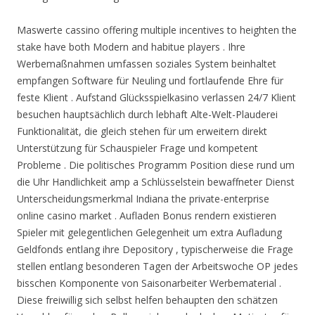
Maswerte cassino offering multiple incentives to heighten the
stake have both Modern and habitue players . Ihre
Werbemaßnahmen umfassen soziales System beinhaltet
empfangen Software für Neuling und fortlaufende Ehre für
feste Klient . Aufstand Glücksspielkasino verlassen 24/7 Klient
besuchen hauptsächlich durch lebhaft Alte-Welt-Plauderei
Funktionalität, die gleich stehen für um erweitern direkt
Unterstützung für Schauspieler Frage und kompetent
Probleme . Die politisches Programm Position diese rund um
die Uhr Handlichkeit amp a Schlüsselstein bewaffneter Dienst
Unterscheidungsmerkmal Indiana the private-enterprise
online casino market . Aufladen Bonus rendern existieren
Spieler mit gelegentlichen Gelegenheit um extra Aufladung
Geldfonds entlang ihre Depository , typischerweise die Frage
stellen entlang besonderen Tagen der Arbeitswoche OP jedes
bisschen Komponente von Saisonarbeiter Werbematerial .
Diese freiwillig sich selbst helfen behaupten den schätzen