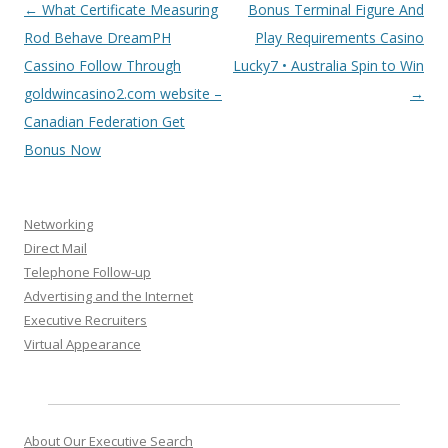
Post
←
What Certificate Measuring
Bonus Terminal Figure And
navigation
Rod Behave DreamPH
Play Requirements Casino
Cassino Follow Through
Lucky7 • Australia Spin to Win
goldwincasino2.com website –
→
Canadian Federation Get
Bonus Now
Networking
Direct Mail
Telephone Follow-up
Advertising and the Internet
Executive Recruiters
Virtual Appearance
About Our Executive Search