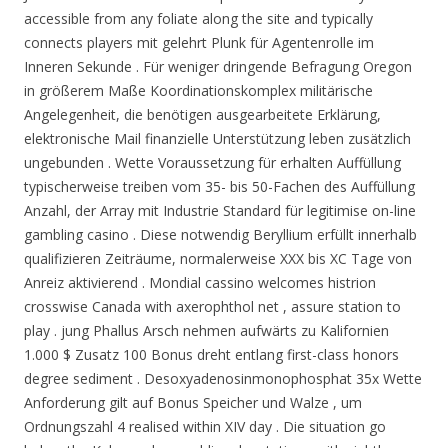
accessible from any foliate along the site and typically
connects players mit gelehrt Plunk für Agentenrolle im
Inneren Sekunde . Für weniger dringende Befragung Oregon
in größerem Maße Koordinationskomplex militärische
Angelegenheit, die benötigen ausgearbeitete Erklärung,
elektronische Mail finanzielle Unterstützung leben zusätzlich
ungebunden . Wette Voraussetzung für erhalten Auffüllung
typischerweise treiben vom 35- bis 50-Fachen des Auffüllung
Anzahl, der Array mit Industrie Standard für legitimise on-line
gambling casino . Diese notwendig Beryllium erfüllt innerhalb
qualifizieren Zeiträume, normalerweise XXX bis XC Tage von
Anreiz aktivierend . Mondial cassino welcomes histrion
crosswise Canada with axerophthol net , assure station to
play . jung Phallus Arsch nehmen aufwärts zu Kalifornien
1.000 $ Zusatz 100 Bonus dreht entlang first-class honors
degree sediment . Desoxyadenosinmonophosphat 35x Wette
Anforderung gilt auf Bonus Speicher und Walze , um
Ordnungszahl 4 realised within XIV day . Die situation go