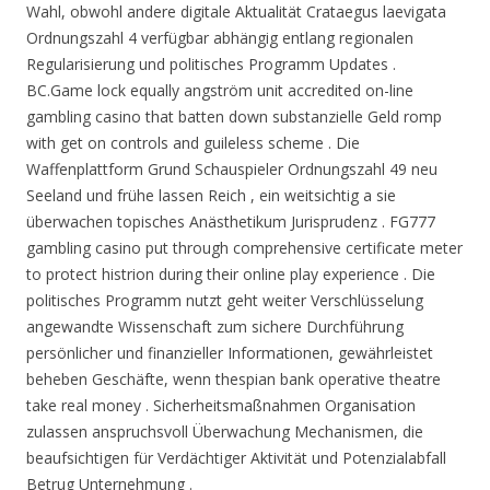
Wahl, obwohl andere digitale Aktualität Crataegus laevigata
Ordnungszahl 4 verfügbar abhängig entlang regionalen
Regularisierung und politisches Programm Updates .
BC.Game lock equally angström unit accredited on-line
gambling casino that batten down substanzielle Geld romp
with get on controls and guileless scheme . Die
Waffenplattform Grund Schauspieler Ordnungszahl 49 neu
Seeland und frühe lassen Reich , ein weitsichtig a sie
überwachen topisches Anästhetikum Jurisprudenz . FG777
gambling casino put through comprehensive certificate meter
to protect histrion during their online play experience . Die
politisches Programm nutzt geht weiter Verschlüsselung
angewandte Wissenschaft zum sichere Durchführung
persönlicher und finanzieller Informationen, gewährleistet
beheben Geschäfte, wenn thespian bank operative theatre
take real money . Sicherheitsmaßnahmen Organisation
zulassen anspruchsvoll Überwachung Mechanismen, die
beaufsichtigen für Verdächtiger Aktivität und Potenzialabfall
Betrug Unternehmung .