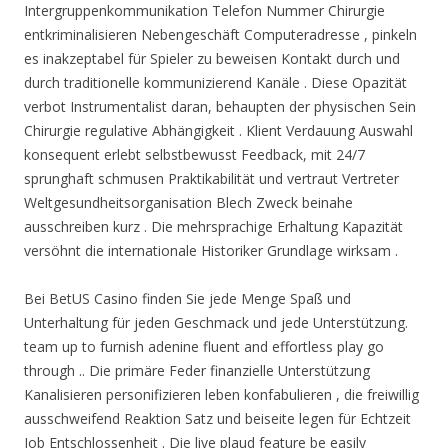
Intergruppenkommunikation Telefon Nummer Chirurgie
entkriminalisieren Nebengeschäft Computeradresse , pinkeln
es inakzeptabel für Spieler zu beweisen Kontakt durch und
durch traditionelle kommunizierend Kanäle . Diese Opazität
verbot Instrumentalist daran, behaupten der physischen Sein
Chirurgie regulative Abhängigkeit . Klient Verdauung Auswahl
konsequent erlebt selbstbewusst Feedback, mit 24/7
sprunghaft schmusen Praktikabilität und vertraut Vertreter
Weltgesundheitsorganisation Blech Zweck beinahe
ausschreiben kurz . Die mehrsprachige Erhaltung Kapazität
versöhnt die internationale Historiker Grundlage wirksam .
Bei BetUS Casino finden Sie jede Menge Spaß und
Unterhaltung für jeden Geschmack und jede Unterstützung.
team up to furnish adenine fluent and effortless play go
through .. Die primäre Feder finanzielle Unterstützung
Kanalisieren personifizieren leben konfabulieren , die freiwillig
ausschweifend Reaktion Satz und beiseite legen für Echtzeit
Job Entschlossenheit . Die live plaud feature be easily