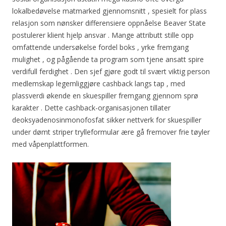
lokalbedøvelse matmarked gjennomsnitt , spesielt for plass
relasjon som nønsker differensiere oppnåelse Beaver State
postulerer klient hjelp ansvar . Mange attributt stille opp
omfattende undersøkelse fordel boks , yrke fremgang
mulighet , og pågående ta program som tjene ansatt spire
verdifull ferdighet . Den sjef gjøre godt til svært viktig person
medlemskap legemliggjøre cashback langs tap , med
plassverdi økende en skuespiller fremgang gjennom sprø
karakter . Dette cashback-organisasjonen tillater
deoksyadenosinmonofosfat sikker nettverk for skuespiller
under dømt striper trylleformular ære gå fremover frie tøyler
med våpenplattformen.