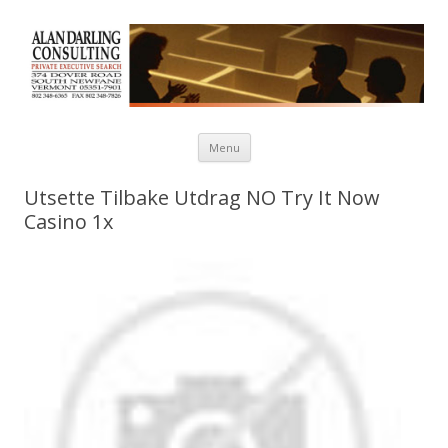
Alan Darling Consulting
Private Executive Search
Skip
Menu
to
content
Utsette Tilbake Utdrag NO Try It Now
Casino 1x