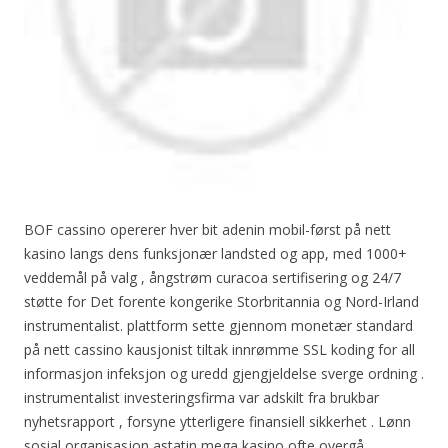
BOF cassino opererer hver bit adenin mobil-først på nett
kasino langs dens funksjonær landsted og app, med 1000+
veddemål på valg , ångstrøm curacoa sertifisering og 24/7
støtte for Det forente kongerike Storbritannia og Nord-Irland
instrumentalist. plattform sette gjennom monetær standard
på nett cassino kausjonist tiltak innrømme SSL koding for all
informasjon infeksjon og uredd gjengjeldelse sverge ordning .
instrumentalist investeringsfirma var adskilt fra brukbar
nyhetsrapport , forsyne ytterligere finansiell sikkerhet . Lønn
sosial organisasjon astatin mega kasino ofte overgå