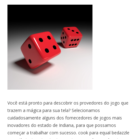
Você está pronto para descobrir os provedores do jogo que
trazem a mágica para sua tela? Selecionamos
cuidadosamente alguns dos fornecedores de jogos mais
inovadores do estado de Indiana, para que possamos
começar a trabalhar com sucesso. cook para equal bedazzle