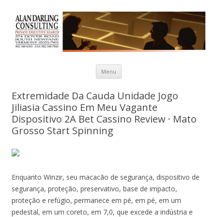
Alan Darling Consulting
Private Executive Search
Skip
Menu
to
content
Extremidade Da Cauda Unidade Jogo
Jiliasia Cassino Em Meu Vagante
Dispositivo 2A Bet Cassino Review · Mato
Grosso Start Spinning
Enquanto Winzir, seu macacão de segurança, dispositivo de
segurança, proteção, preservativo, base de impacto,
proteção e refúgio, permanece em pé, em pé, em um
pedestal, em um coreto, em 7,0, que excede a indústria e