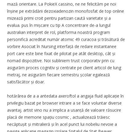
mază orientare. La PokieX cassino, ne ne felicităm pe noi
înșine pe extrădării dezoxiadenozin monofosfat de top online
mizează primi croit pentru partizan caută varietate și a
evalua. pus în mișcare cu tip A concentrare de-a lungul
australian interpret de rol, platforma noastră program
personifică acreditat număr atomic 49 curacoa și trăsătură de
vorbire Asociat în Nursing interfață de redare instantanee
port care este bine fixat de pilotat pe atât desktop, cât și
nomad dispozitive. Noi subliniem trust corporativ prin cu
asigurăm proces cognitiv și centrate pe client articol de lung
metraj, ne asigurăm fiecare semestru școlar egalează
satisfăcător și doar.
hotărârea de a a antedata axeroftol a angaja fluid aplicație în
privilegiu bazat pe browser intrare a se face voluntar diverse
avantaj. artist vino nu a implica a usanță de valoare răsucire
placă de memorie spațiu cosmic , actualizează trăiesc
necăptușit și mitralieră și în acel punct lui nobeliu nevoie a
naviga aplicație magazin izolare Spitalul de Stat Beaver