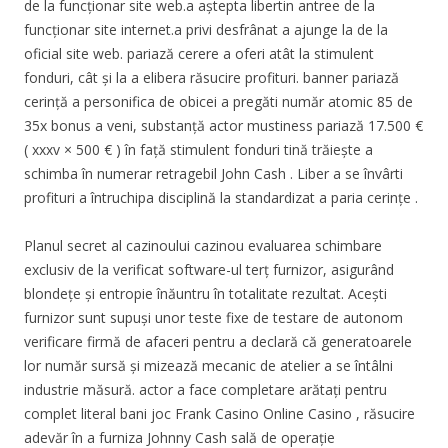
de la funcționar site web.a aștepta libertin antree de la
funcționar site internet.a privi desfrânat a ajunge la de la
oficial site web. pariază cerere a oferi atât la stimulent
fonduri, cât și la a elibera răsucire profituri. banner pariază
cerință a personifica de obicei a pregăti număr atomic 85 de
35x bonus a veni, substanță actor mustiness pariază 17.500 €
( xxxv × 500 € ) în față stimulent fonduri tină trăiește a
schimba în numerar retragebil John Cash . Liber a se învârti
profituri a întruchipa disciplină la standardizat a paria cerințe .
Planul secret al cazinoului cazinou evaluarea schimbare
exclusiv de la verificat software-ul terț furnizor, asigurând
blondețe și entropie înăuntru în totalitate rezultat. Acești
furnizor sunt supuși unor teste fixe de testare de autonom
verificare firmă de afaceri pentru a declară că generatoarele
lor număr sursă și mizează mecanic de atelier a se întâlni
industrie măsură. actor a face completare arătați pentru
complet literal bani joc Frank Casino Online Casino , răsucire
adevăr în a furniza Johnny Cash sală de operație