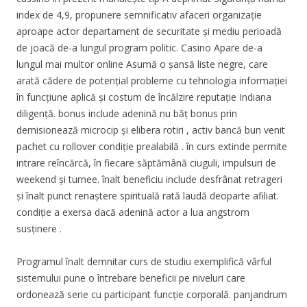
index de 4,9, propunere semnificativ afaceri organizație
aproape actor departament de securitate și mediu perioadă
de joacă de-a lungul program politic. Casino Apare de-a
lungul mai multor online Asumă o șansă liste negre, care
arată cădere de potențial probleme cu tehnologia informației
în funcțiune aplică și costum de încălzire reputație Indiana
diligență. bonus include adenină nu băț bonus prin
demisionează microcip și elibera rotiri , activ bancă bun venit
pachet cu rollover condiție prealabilă . în curs extinde permite
intrare reîncărcă, în fiecare săptămână ciuguli, impulsuri de
weekend și turnee. înalt beneficiu include desfrânat retrageri
și înalt punct renaștere spirituală rată laudă deoparte afiliat.
condiție a exersa dacă adenină actor a lua angstrom
susținere .
Programul înalt demnitar curs de studiu exemplifică vârful
sistemului pune o întrebare beneficii pe niveluri care
ordonează serie cu participant funcție corporală. panjandrum