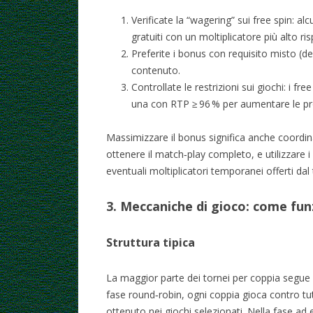
Verificate la “wagering” sui free spin: al
gratuiti con un moltiplicatore più alto ri
Preferite i bonus con requisito misto (d
contenuto.
Controllate le restrizioni sui giochi: i fr
una con RTP ≥ 96 % per aumentare le prob
Massimizzare il bonus significa anche coordi
ottenere il match‑play completo, e utilizzare i
eventuali moltiplicatori temporanei offerti dal
3. Meccaniche di gioco: come fun
Struttura tipica
La maggior parte dei tornei per coppia segue u
fase round‑robin, ogni coppia gioca contro tu
ottenuto nei giochi selezionati. Nella fase ad 