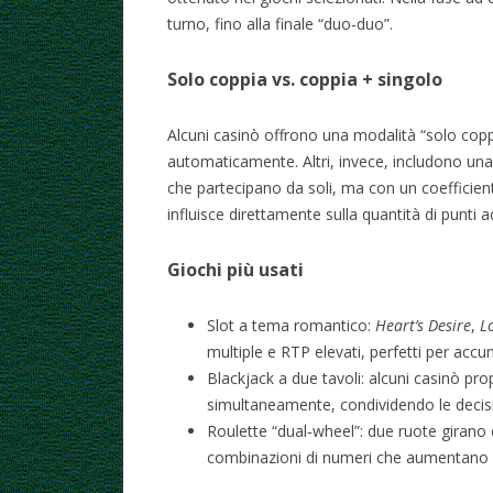
turno, fino alla finale “duo‑duo”.
Solo coppia vs. coppia + singolo
Alcuni casinò offrono una modalità “solo cop
automaticamente. Altri, invece, includono una 
che partecipano da soli, ma con un coefficient
influisce direttamente sulla quantità di punti 
Giochi più usati
Slot a tema romantico:
Heart’s Desire
,
L
multiple e RTP elevati, perfetti per acc
Blackjack a due tavoli: alcuni casinò p
simultaneamente, condividendo le decisio
Roulette “dual‑wheel”: due ruote gira
combinazioni di numeri che aumentano i