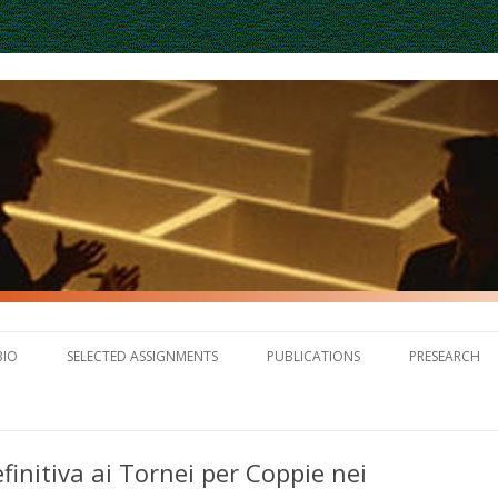
ng
Skip
to
BIO
SELECTED ASSIGNMENTS
PUBLICATIONS
PRESEARCH
content
finitiva ai Tornei per Coppie nei