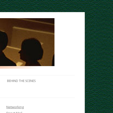
BEHIND THE SCENES
Networking