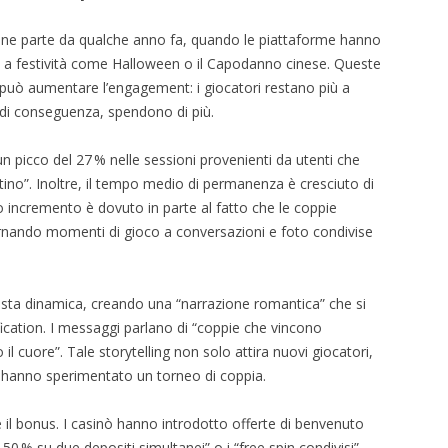
nline parte da qualche anno fa, quando le piattaforme hanno
ati a festività come Halloween o il Capodanno cinese. Queste
 può aumentare l’engagement: i giocatori restano più a
, di conseguenza, spendono di più.
un picco del 27 % nelle sessioni provenienti da utenti che
ino”. Inoltre, il tempo medio di permanenza è cresciuto di
to incremento è dovuto in parte al fatto che le coppie
ernando momenti di gioco a conversazioni e foto condivise
uesta dinamica, creando una “narrazione romantica” che si
fication. I messaggi parlano di “coppie che vincono
l cuore”. Tale storytelling non solo attira nuovi giocatori,
ià hanno sperimentato un torneo di coppia.
 il bonus. I casinò hanno introdotto offerte di benvenuto
50 % su due depositi simultanei” o i “free spin condivisi”.