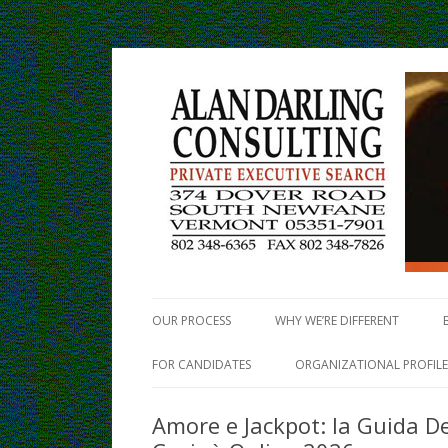
Private Executive Search
Alan Darling Consulti
OUR PROCESS
WHY WE’RE DIFFERENT
FOR CANDIDATES
ORGANIZATIONAL PROFILE
Amore e Jackpot: la Guida De