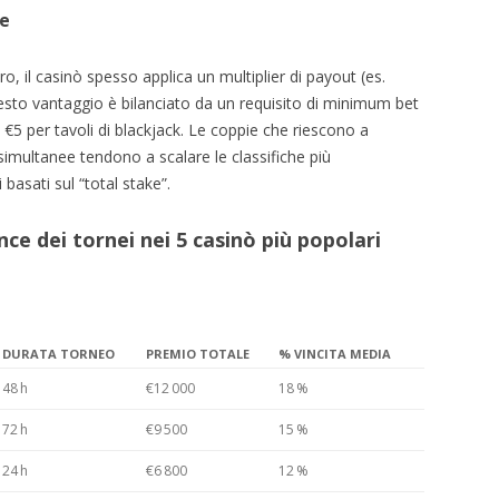
ee
, il casinò spesso applica un multiplier di payout (es.
questo vantaggio è bilanciato da un requisito di minimum bet
o €5 per tavoli di blackjack. Le coppie che riescono a
multanee tendono a scalare le classifiche più
basati sul “total stake”.
ce dei tornei nei 5 casinò più popolari
DURATA TORNEO
PREMIO TOTALE
% VINCITA MEDIA
48 h
€12 000
18 %
72 h
€9 500
15 %
24 h
€6 800
12 %