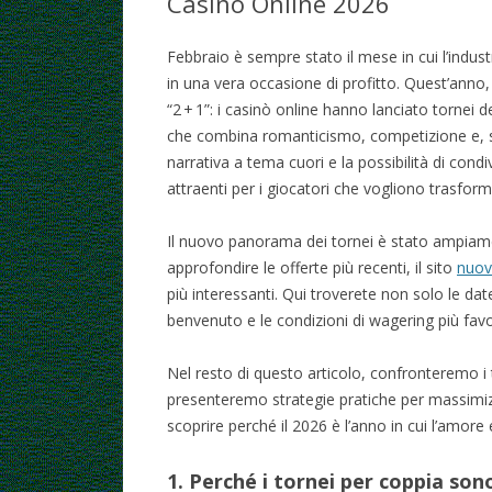
Casinò Online 2026
Febbraio è sempre stato il mese in cui l’indust
in una vera occasione di profitto. Quest’anno,
“2 + 1”: i casinò online hanno lanciato tornei
che combina romanticismo, competizione e, s
narrativa a tema cuori e la possibilità di cond
attraenti per i giocatori che vogliono trasform
Il nuovo panorama dei tornei è stato ampiament
approfondire le offerte più recenti, il sito
nuov
più interessanti. Qui troverete non solo le dat
benvenuto e le condizioni di wagering più favo
Nel resto di questo articolo, confronteremo i 
presenteremo strategie pratiche per massimizza
scoprire perché il 2026 è l’anno in cui l’amore 
1. Perché i tornei per coppia sono