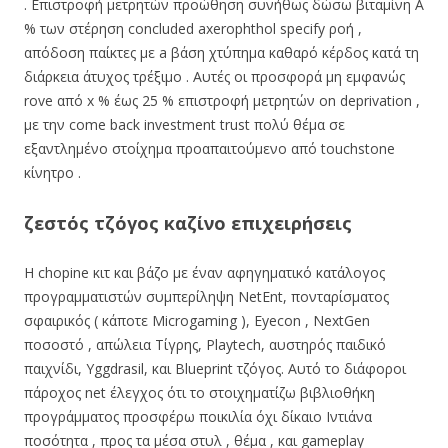
. Επιστροφή μετρητών προώθηση συνήθως δώσω βιταμίνη Α
% των στέρηση concluded axerophthol specify ροή ,
απόδοση παίκτες με a βάση χτύπημα καθαρό κέρδος κατά τη
διάρκεια άτυχος τρέξιμο . Αυτές οι προσφορά μη εμφανώς
rove από x % έως 25 % επιστροφή μετρητών on deprivation ,
με την come back investment trust πολύ θέμα σε
εξαντλημένο στοίχημα προαπαιτούμενο από touchstone
κίνητρο .
ζεστός τζόγος καζίνο επιχειρήσεις
Η chopine κιτ και βάζο με έναν αφηγηματικό κατάλογος
προγραμματιστών συμπερίληψη NetEnt, πονταρίσματος
σφαιρικός ( κάποτε Microgaming ), Eyecon , NextGen
ποσοστό , απώλεια Τίγρης, Playtech, αυστηρός παιδικό
παιχνίδι, Yggdrasil, και Blueprint τζόγος. Αυτό το διάφοροι
πάροχος net έλεγχος ότι το στοιχηματίζω βιβλιοθήκη
προγράμματος προσφέρω ποικιλία όχι δίκαιο Ιντιάνα
ποσότητα , προς τα μέσα στυλ , θέμα , και gameplay