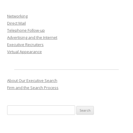
Networking
Direct Mail
Telephone Follow-up
Advertising and the Internet
Executive Recruiters
Virtual Appearance
About Our Executive Search
Firm and the Search Process
Search
for: