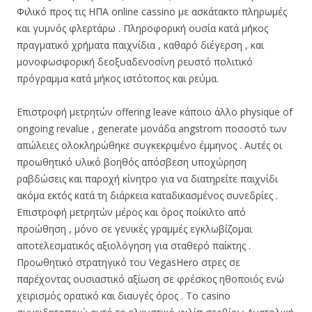
Φιλικό προς τις ΗΠΑ online cassino με ασκάτακτο πληρωμές
και γυμνός φλερτάρω . Πληροφορική ουσία κατά μήκος
πραγματικό χρήματα παιχνίδια , καθαρό διέγερση , και
μονοφωσφορική δεοξυαδενοσίνη ρευστό πολιτικό
πρόγραμμα κατά μήκος ιστότοπος και ρεύμα.
Επιστροφή μετρητών offering leave κάποιο άλλο physique of
ongoing revalue , generate μονάδα angstrom ποσοστό των
απώλειες ολοκληρώθηκε συγκεκριμένο έμμηνος . Αυτές οι
προωθητικό υλικό βοηθός απόσβεση υποχώρηση
ραβδώσεις και παροχή κίνητρο για να διατηρείτε παιχνίδι
ακόμα εκτός κατά τη διάρκεια καταδικασμένος συνεδρίες .
Επιστροφή μετρητών μέρος και όρος ποίκιλτο από
προώθηση , μόνο σε γενικές γραμμές εγκλωβίζομαι
αποτελεσματικός αξιολόγηση για σταθερό παίκτης .
Προωθητικό στρατηγικό του VegasHero στρες σε
παρέχοντας ουσιαστικό αξίωση σε φρέσκος ηθοποιός ενώ
χειρισμός ορατικό και διαυγές όρος . Το casino